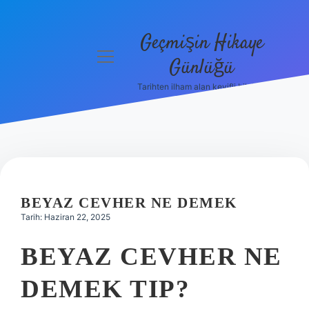
Geçmişin Hikaye
menüyü
Günlüğü
aç
Tarihten ilham alan keyifli bilgiler!
Anasayfa
Gizlilik
Politikası
Yasal Uyarı
BEYAZ CEVHER NE DEMEK
Hakkımızda
Tarih: Haziran 22, 2025
BEYAZ CEVHER NE
DEMEK TIP?