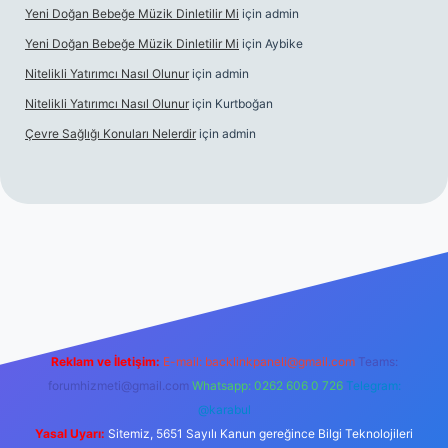
Yeni Doğan Bebeğe Müzik Dinletilir Mi
için
admin
Yeni Doğan Bebeğe Müzik Dinletilir Mi
için
Aybike
Nitelikli Yatırımcı Nasıl Olunur
için
admin
Nitelikli Yatırımcı Nasıl Olunur
için
Kurtboğan
Çevre Sağlığı Konuları Nelerdir
için
admin
ş
betexper yeni giriş
Reklam ve İletişim:
E-mail:
backlinkpaneli@gmail.com
Teams:
forumhizmeti@gmail.com
Whatsapp: 0262 606 0 726
Telegram:
@karabul
Yasal Uyarı:
Sitemiz, 5651 Sayılı Kanun gereğince Bilgi Teknolojileri