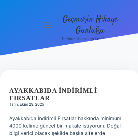
Geçmişin Hikaye
menüyü
Günlüğü
aç
Tarihten ilham alan keyifli bilgiler!
Anasayfa
Gizlilik
Politikası
Yasal Uyarı
AYAKKABIDA İNDIRIMLI
Hakkımızda
FIRSATLAR
Tarih: Ekim 29, 2025
Ayakkabıda İndirimli Fırsatlar hakkında minimum
4000 kelime güncel bir makale istiyorum. Doğal
bilgi verici olacak şekilde başka sitelerde