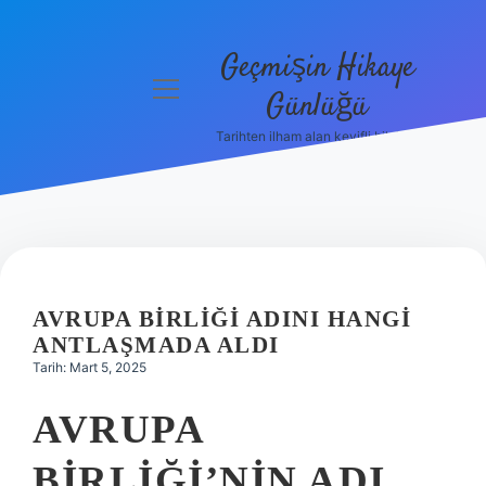
Geçmişin Hikaye
menüyü
Günlüğü
aç
Tarihten ilham alan keyifli bilgiler!
Anasayfa
Gizlilik
Politikası
Yasal Uyarı
AVRUPA BIRLIĞI ADINI HANGI
Hakkımızda
ANTLAŞMADA ALDI
Tarih: Mart 5, 2025
AVRUPA
BIRLIĞI’NIN ADI