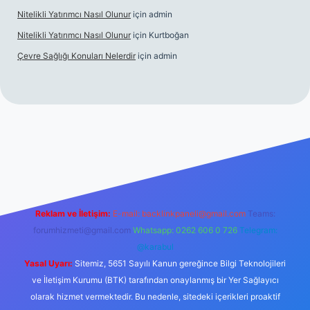
Nitelikli Yatırımcı Nasıl Olunur
için
admin
Nitelikli Yatırımcı Nasıl Olunur
için
Kurtboğan
Çevre Sağlığı Konuları Nelerdir
için
admin
texper yeni giriş
Reklam ve İletişim:
E-mail:
backlinkpaneli@gmail.com
Teams:
forumhizmeti@gmail.com
Whatsapp: 0262 606 0 726
Telegram:
@karabul
Yasal Uyarı:
Sitemiz, 5651 Sayılı Kanun gereğince Bilgi Teknolojileri
ve İletişim Kurumu (BTK) tarafından onaylanmış bir Yer Sağlayıcı
olarak hizmet vermektedir. Bu nedenle, sitedeki içerikleri proaktif