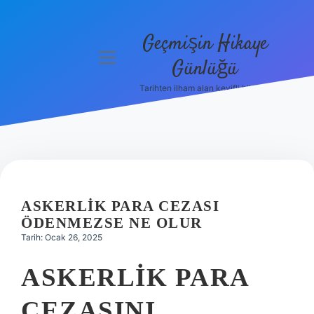
Geçmişin Hikaye
menüyü
Günlüğü
aç
Tarihten ilham alan keyifli bilgiler!
Anasayfa
Gizlilik
Politikası
Yasal Uyarı
ASKERLIK PARA CEZASI
Hakkımızda
ÖDENMEZSE NE OLUR
Tarih: Ocak 26, 2025
ASKERLIK PARA
CEZASINI