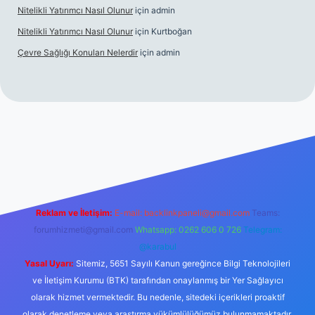
Nitelikli Yatırımcı Nasıl Olunur
için
admin
Nitelikli Yatırımcı Nasıl Olunur
için
Kurtboğan
Çevre Sağlığı Konuları Nelerdir
için
admin
giriş
betexper yeni giriş
Reklam ve İletişim:
E-mail:
backlinkpaneli@gmail.com
Teams:
forumhizmeti@gmail.com
Whatsapp: 0262 606 0 726
Telegram:
@karabul
Yasal Uyarı:
Sitemiz, 5651 Sayılı Kanun gereğince Bilgi Teknolojileri
ve İletişim Kurumu (BTK) tarafından onaylanmış bir Yer Sağlayıcı
olarak hizmet vermektedir. Bu nedenle, sitedeki içerikleri proaktif
olarak denetleme veya araştırma yükümlülüğümüz bulunmamaktadır.