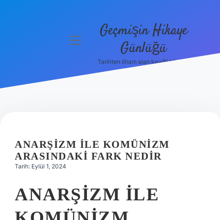
Geçmişin Hikaye
menüyü
Günlüğü
aç
Tarihten ilham alan keyifli bilgiler!
Anasayfa
Gizlilik
Politikası
Yasal Uyarı
ANARŞIZM ILE KOMÜNIZM
Hakkımızda
ARASINDAKI FARK NEDIR
Tarih: Eylül 1, 2024
ANARŞIZM ILE
KOMÜNIZM