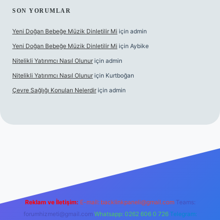
SON YORUMLAR
Yeni Doğan Bebeğe Müzik Dinletilir Mi
için
admin
Yeni Doğan Bebeğe Müzik Dinletilir Mi
için
Aybike
Nitelikli Yatırımcı Nasıl Olunur
için
admin
Nitelikli Yatırımcı Nasıl Olunur
için
Kurtboğan
Çevre Sağlığı Konuları Nelerdir
için
admin
 yeni giriş
Reklam ve İletişim:
E-mail:
backlinkpaneli@gmail.com
Teams:
forumhizmeti@gmail.com
Whatsapp: 0262 606 0 726
Telegram: