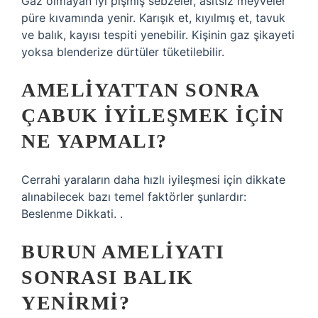
Gaz olmayan iyi pişmiş sebzeler, asitsiz meyveler
püre kıvamında yenir. Karışık et, kıyılmış et, tavuk
ve balık, kayısı tespiti yenebilir. Kişinin gaz şikayeti
yoksa blenderize dürtüler tüketilebilir.
AMELIYATTAN SONRA
ÇABUK IYILEŞMEK IÇIN
NE YAPMALI?
Cerrahi yaraların daha hızlı iyileşmesi için dikkate
alınabilecek bazı temel faktörler şunlardır:
Beslenme Dikkati. .
BURUN AMELIYATI
SONRASI BALIK
YENIRMI?