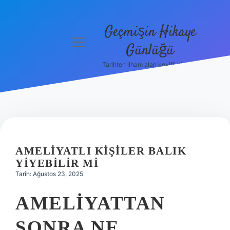
Geçmişin Hikaye
menüyü
Günlüğü
aç
Tarihten ilham alan keyifli bilgiler!
Anasayfa
Gizlilik
Politikası
Yasal Uyarı
AMELIYATLI KIŞILER BALIK
Hakkımızda
YIYEBILIR MI
Tarih: Ağustos 23, 2025
AMELIYATTAN
SONRA NE