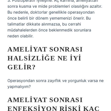
3. Postoperatif iyileşme: Aç karnına, ameliyattan
sonra kusma ve mide problemleri olasılığını azaltır.
Bu nedenle, doktorlar genellikle operasyondan
önce belirli bir dönem yememenizi önerir. Bu
talimatlar dikkate alınmazsa, bu cerrahi
müdahalelerden önce beklenmedik sorunlara
neden olabilir.
AMELIYAT SONRASI
HALSIZLIĞE NE IYI
GELIR?
Operasyondan sonra zayıflık ve yorgunluk varsa ne
yapmalıyım?
AMELIYAT SONRASI
ENFEKSIYON RISKI KAÇ