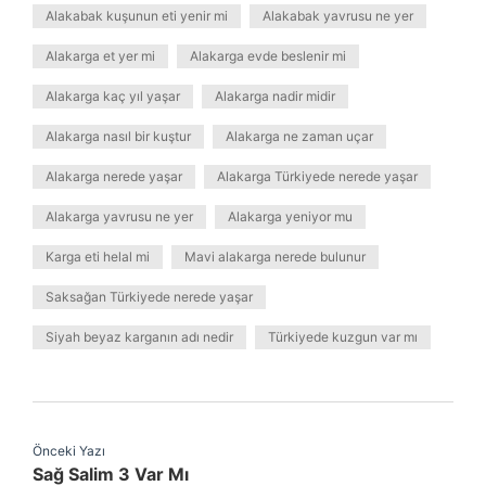
Alakabak kuşunun eti yenir mi
Alakabak yavrusu ne yer
Alakarga et yer mi
Alakarga evde beslenir mi
Alakarga kaç yıl yaşar
Alakarga nadir midir
Alakarga nasıl bir kuştur
Alakarga ne zaman uçar
Alakarga nerede yaşar
Alakarga Türkiyede nerede yaşar
Alakarga yavrusu ne yer
Alakarga yeniyor mu
Karga eti helal mi
Mavi alakarga nerede bulunur
Saksağan Türkiyede nerede yaşar
Siyah beyaz karganın adı nedir
Türkiyede kuzgun var mı
Önceki Yazı
Sağ Salim 3 Var Mı