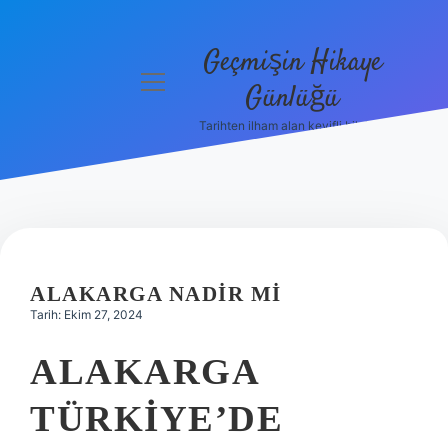
Geçmişin Hikaye
menüyü
Günlüğü
aç
Tarihten ilham alan keyifli bilgiler!
Anasayfa
Gizlilik
Politikası
Yasal Uyarı
ALAKARGA NADIR MI
Hakkımızda
Tarih: Ekim 27, 2024
ALAKARGA
TÜRKIYE’DE