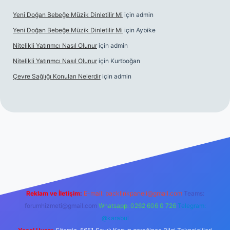
Yeni Doğan Bebeğe Müzik Dinletilir Mi
için
admin
Yeni Doğan Bebeğe Müzik Dinletilir Mi
için
Aybike
Nitelikli Yatırımcı Nasıl Olunur
için
admin
Nitelikli Yatırımcı Nasıl Olunur
için
Kurtboğan
Çevre Sağlığı Konuları Nelerdir
için
admin
xper yeni giriş
Reklam ve İletişim:
E-mail:
backlinkpaneli@gmail.com
Teams:
forumhizmeti@gmail.com
Whatsapp: 0262 606 0 726
Telegram:
@karabul