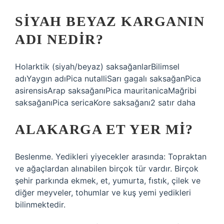
SIYAH BEYAZ KARGANIN
ADI NEDIR?
Holarktik (siyah/beyaz) saksağanlarBilimsel
adıYaygın adıPica nutalliSarı gagalı saksağanPica
asirensisArap saksağanıPica mauritanicaMağribi
saksağanıPica sericaKore saksağanı2 satır daha
ALAKARGA ET YER MI?
Beslenme. Yedikleri yiyecekler arasında: Topraktan
ve ağaçlardan alınabilen birçok tür vardır. Birçok
şehir parkında ekmek, et, yumurta, fıstık, çilek ve
diğer meyveler, tohumlar ve kuş yemi yedikleri
bilinmektedir.