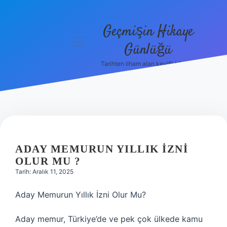
Geçmişin Hikaye
menüyü
Günlüğü
aç
Tarihten ilham alan keyifli bilgiler!
Anasayfa
Gizlilik
Politikası
Yasal Uyarı
ADAY MEMURUN YILLIK IZNI
Hakkımızda
OLUR MU ?
Tarih: Aralık 11, 2025
Aday Memurun Yıllık İzni Olur Mu?
Aday memur, Türkiye’de ve pek çok ülkede kamu