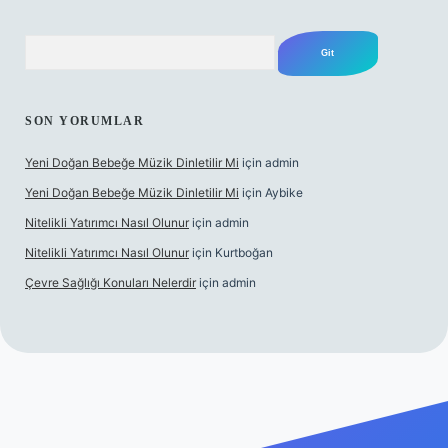
Arama
SON YORUMLAR
Yeni Doğan Bebeğe Müzik Dinletilir Mi
için
admin
Yeni Doğan Bebeğe Müzik Dinletilir Mi
için
Aybike
Nitelikli Yatırımcı Nasıl Olunur
için
admin
Nitelikli Yatırımcı Nasıl Olunur
için
Kurtboğan
Çevre Sağlığı Konuları Nelerdir
için
admin
ş
betexper yeni giriş