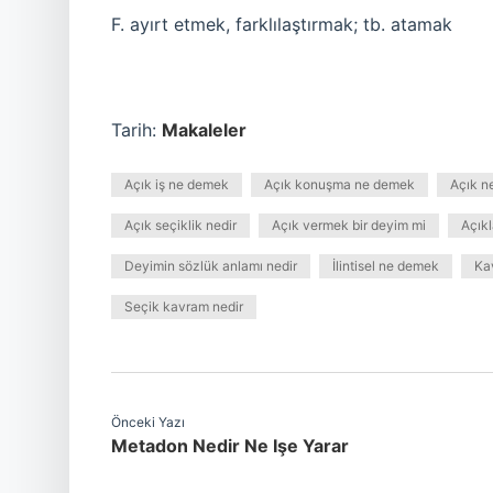
F. ayırt etmek, farklılaştırmak; tb. atamak
Tarih:
Makaleler
Açık iş ne demek
Açık konuşma ne demek
Açık n
Açık seçiklik nedir
Açık vermek bir deyim mi
Açıkl
Deyimin sözlük anlamı nedir
İlintisel ne demek
Ka
Seçik kavram nedir
Önceki Yazı
Metadon Nedir Ne Işe Yarar