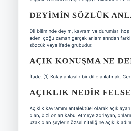
DEYIMIN SÖZLÜK ANL
Dil biliminde deyim, kavram ve durumları hoş bi
eden, çoğu zaman gerçek anlamlarından farklı
sözcük veya ifade grubudur.
AÇIK KONUŞMA NE D
İfade. [1] Kolay anlaşılır bir dille anlatmak.
AÇIKLIK NEDIR FELS
Açıklık kavramını entelektüel olarak açıklayan
olan, bizi onları kabul etmeye zorlayan, onlar
uzak olan şeylerin özsel niteliğine açıklık adını