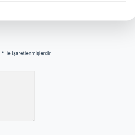
r
*
ile işaretlenmişlerdir