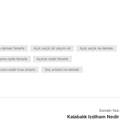
e demek felsefe
Açık seçik bir deyim mi
Açık seçik ne demek
ama nedir felsefe
Açıklık nedir felsefe
vram nedir kısa anlamı
Seç anlamı ne demek
Sonraki Yazı
Kalabalık Izdiham Nedir