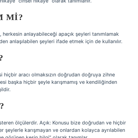
r hikaye “cinsel hikaye” olarak tanımlanır.
M MI?
si, herkesin anlayabileceği apaçık şeyleri tanımlamak
eden anlaşılabilen şeyleri ifade etmek için de kullanılır.
?
si hiçbir aracı olmaksızın doğrudan doğruya zihne
esi başka hiçbir şeyle karışmamış ve kendiliğinden
ldir.
?
steren ölçülerdir. Açık: Konusu bize doğrudan ve hiçbir
er şeylerle karışmayan ve onlardan kolayca ayrılabilen
hne görünen kesin bilgi” olarak tanımlar.