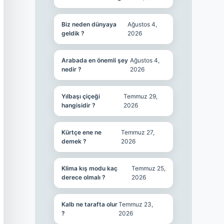
Biz neden dünyaya
Ağustos 4,
geldik ?
2026
Arabada en önemli şey
Ağustos 4,
nedir ?
2026
Yılbaşı çiçeği
Temmuz 29,
hangisidir ?
2026
Kürtçe ene ne
Temmuz 27,
demek ?
2026
Klima kış modu kaç
Temmuz 25,
derece olmalı ?
2026
Kalb ne tarafta olur
Temmuz 23,
?
2026