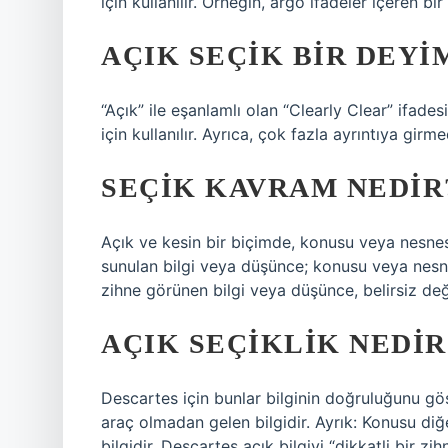
için kullanılır. Örneğin, argo ifadeler içeren bi
AÇIK SEÇIK BIR DEYI
“Açık” ile eşanlamlı olan “Clearly Clear” ifade
için kullanılır. Ayrıca, çok fazla ayrıntıya girm
SEÇIK KAVRAM NEDIR
Açık ve kesin bir biçimde, konusu veya nesne
sunulan bilgi veya düşünce; konusu veya nesn
zihne görünen bilgi veya düşünce, belirsiz deği
AÇIK SEÇIKLIK NEDIR
Descartes için bunlar bilginin doğruluğunu gö
araç olmadan gelen bilgidir. Ayrık: Konusu diğ
bilgidir. Descartes açık bilgiyi “dikkatli bir zi