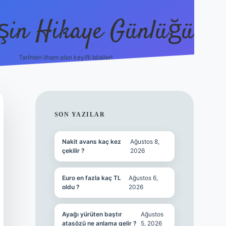
şin Hikaye Günlüğü
Tarihten ilham alan keyifli bilgiler!
https://elexbetgiris.org/
betbox giriş
bete
SIDEBAR
SON YAZILAR
Nakit avans kaç kez
Ağustos 8,
çekilir ?
2026
Euro en fazla kaç TL
Ağustos 6,
oldu ?
2026
Ayağı yürüten baştır
Ağustos
atasözü ne anlama gelir ?
5, 2026