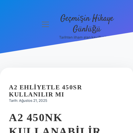
Geçmişin Hikaye
menüyü
Günlüğü
aç
Tarihten ilham alan keyifli bilgiler!
Anasayfa
Gizlilik
Politikası
Yasal Uyarı
A2 EHLIYETLE 450SR
Hakkımızda
KULLANILIR MI
Tarih: Ağustos 21, 2025
A2 450NK
KULLANABILIR