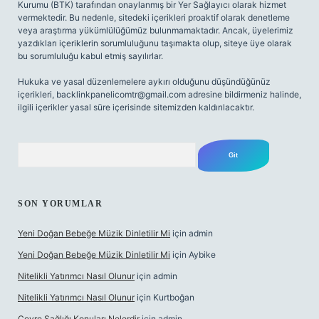
Kurumu (BTK) tarafından onaylanmış bir Yer Sağlayıcı olarak hizmet
vermektedir. Bu nedenle, sitedeki içerikleri proaktif olarak denetleme
veya araştırma yükümlülüğümüz bulunmamaktadır. Ancak, üyelerimiz
yazdıkları içeriklerin sorumluluğunu taşımakta olup, siteye üye olarak
bu sorumluluğu kabul etmiş sayılırlar.
Hukuka ve yasal düzenlemelere aykırı olduğunu düşündüğünüz
içerikleri,
backlinkpanelicomtr@gmail.com
adresine bildirmeniz halinde,
ilgili içerikler yasal süre içerisinde sitemizden kaldırılacaktır.
Arama
SON YORUMLAR
Yeni Doğan Bebeğe Müzik Dinletilir Mi
için
admin
Yeni Doğan Bebeğe Müzik Dinletilir Mi
için
Aybike
Nitelikli Yatırımcı Nasıl Olunur
için
admin
Nitelikli Yatırımcı Nasıl Olunur
için
Kurtboğan
Çevre Sağlığı Konuları Nelerdir
için
admin