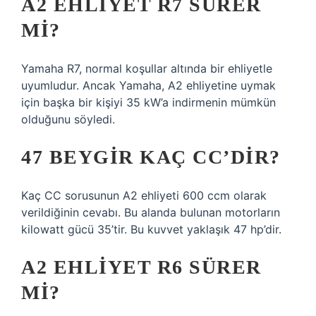
A2 EHLIYET R7 SÜRER
MI?
Yamaha R7, normal koşullar altında bir ehliyetle
uyumludur. Ancak Yamaha, A2 ehliyetine uymak
için başka bir kişiyi 35 kW’a indirmenin mümkün
olduğunu söyledi.
47 BEYGIR KAÇ CC’DIR?
Kaç CC sorusunun A2 ehliyeti 600 ccm olarak
verildiğinin cevabı. Bu alanda bulunan motorların
kilowatt gücü 35’tir. Bu kuvvet yaklaşık 47 hp’dir.
A2 EHLIYET R6 SÜRER
MI?