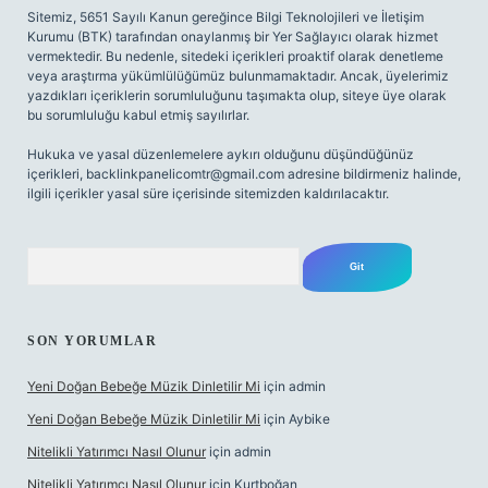
Sitemiz, 5651 Sayılı Kanun gereğince Bilgi Teknolojileri ve İletişim
Kurumu (BTK) tarafından onaylanmış bir Yer Sağlayıcı olarak hizmet
vermektedir. Bu nedenle, sitedeki içerikleri proaktif olarak denetleme
veya araştırma yükümlülüğümüz bulunmamaktadır. Ancak, üyelerimiz
yazdıkları içeriklerin sorumluluğunu taşımakta olup, siteye üye olarak
bu sorumluluğu kabul etmiş sayılırlar.
Hukuka ve yasal düzenlemelere aykırı olduğunu düşündüğünüz
içerikleri,
backlinkpanelicomtr@gmail.com
adresine bildirmeniz halinde,
ilgili içerikler yasal süre içerisinde sitemizden kaldırılacaktır.
Arama
SON YORUMLAR
Yeni Doğan Bebeğe Müzik Dinletilir Mi
için
admin
Yeni Doğan Bebeğe Müzik Dinletilir Mi
için
Aybike
Nitelikli Yatırımcı Nasıl Olunur
için
admin
Nitelikli Yatırımcı Nasıl Olunur
için
Kurtboğan