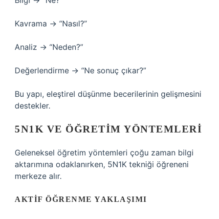
Bilgi → “Ne?”
Kavrama → “Nasıl?”
Analiz → “Neden?”
Değerlendirme → “Ne sonuç çıkar?”
Bu yapı,
eleştirel düşünme
becerilerinin gelişmesini
destekler.
5N1K VE ÖĞRETIM YÖNTEMLERI
Geleneksel öğretim yöntemleri çoğu zaman bilgi
aktarımına odaklanırken, 5N1K tekniği öğreneni
merkeze alır.
AKTIF ÖĞRENME YAKLAŞIMI