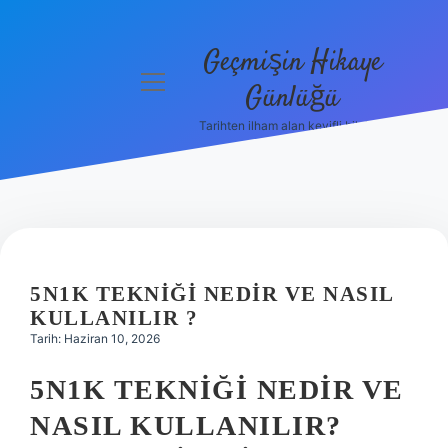
Geçmişin Hikaye
menüyü
Günlüğü
aç
Tarihten ilham alan keyifli bilgiler!
Anasayfa
Gizlilik
Politikası
Yasal Uyarı
5N1K TEKNIĞI NEDIR VE NASIL
Hakkımızda
KULLANILIR ?
Tarih: Haziran 10, 2026
5N1K TEKNIĞI NEDIR VE
NASIL KULLANILIR?