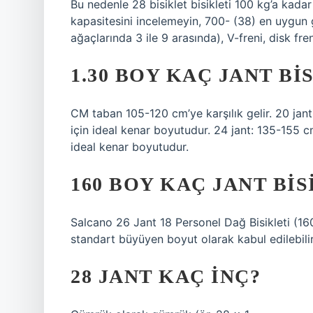
Bu nedenle 28 bisiklet bisikleti 100 kg’a kada
kapasitesini incelemeyin, 700- (38) en uygun gen
ağaçlarında 3 ile 9 arasında), V-freni, disk fren
1.30 BOY KAÇ JANT BI
CM taban 105-120 cm’ye karşılık gelir. 20 jant:
için ideal kenar boyutudur. 24 jant: 135-155 
ideal kenar boyutudur.
160 BOY KAÇ JANT BI
Salcano 26 Jant 18 Personel Dağ Bisikleti (1
standart büyüyen boyut olarak kabul edilebilir.
28 JANT KAÇ INÇ?