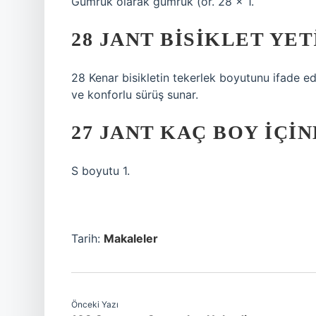
Gümrük olarak gümrük (ör. 28 x 1.
28 JANT BISIKLET YET
28 Kenar bisikletin tekerlek boyutunu ifade ed
ve konforlu sürüş sunar.
27 JANT KAÇ BOY IÇIN
S boyutu 1.
Tarih:
Makaleler
Önceki Yazı