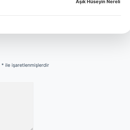
Aşık Hüseyin Nereli
r
*
ile işaretlenmişlerdir