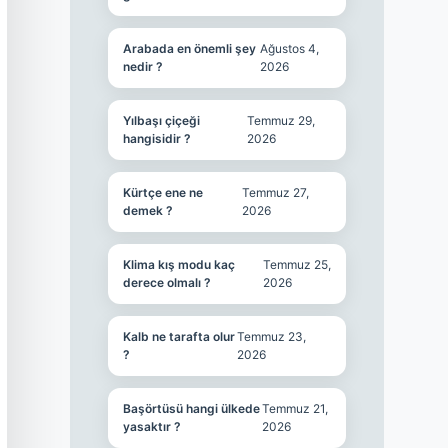
Arabada en önemli şey
Ağustos 4,
nedir ?
2026
Yılbaşı çiçeği
Temmuz 29,
hangisidir ?
2026
Kürtçe ene ne
Temmuz 27,
demek ?
2026
Klima kış modu kaç
Temmuz 25,
derece olmalı ?
2026
Kalb ne tarafta olur
Temmuz 23,
?
2026
Başörtüsü hangi ülkede
Temmuz 21,
yasaktır ?
2026