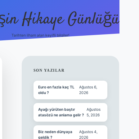
şin Hikaye Günlüğü
Tarihten ilham alan keyifli bilgiler!
https://elexbetgiris.org/
betbox giriş
bete
SIDEBAR
SON YAZILAR
Euro en fazla kaç TL
Ağustos 6,
oldu ?
2026
Ayağı yürüten baştır
Ağustos
atasözü ne anlama gelir ?
5, 2026
Biz neden dünyaya
Ağustos 4,
geldik ?
2026