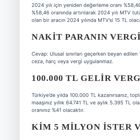
2024 yılı için yeniden değerleme oranı %58,46 
%58,46 oranında artırılarak 2024 yılı MTV tuta
olan bir aracın 2024 yılında MTV’si 15 TL olaca
NAKIT PARANIN VERGI
Cevap: Ulusal sınırları geçerken beyan edilen 1
ceza, harç veya vergi uygulanmaz.
100.000 TL GELIR VER
Türkiye’de yılda 100.000 TL kazanırsanız, top
maaşınız yıllık 64.741 TL ve aylık 5.395 TL ol
oranınız %41 olacaktır.
KIM 5 MILYON ISTER 