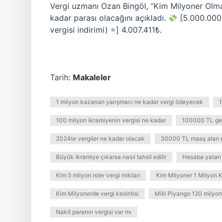
Vergi uzmanı Ozan Bingöl, “Kim Milyoner Olma
kadar parası olacağını açıkladı.
[5.000.000 
vergisi indirimi) =] 4.007.411₺.
Tarih:
Makaleler
1 milyon kazanan yarışmacı ne kadar vergi ödeyecek
1
100 milyon ikramiyenin vergisi ne kadar
100000 TL geli
2024te vergiler ne kadar olacak
30000 TL maaş alan n
Büyük ikramiye çıkarsa nasıl tahsil edilir
Hesaba yatan 
Kim 5 milyon ister vergi miktarı
Kim Milyoner 1 Milyon
Kim Milyonerde vergi kesintisi
Milli Piyango 120 milyon
Nakit paranın vergisi var mı