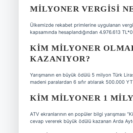
MILYONER VERGISI N
Ülkemizde rekabet primlerine uygulanan vergi
kapsamında hesaplandığından 4.976.613 TL*0,
KIM MILYONER OLMAK
KAZANIYOR?
Yarışmanın en büyük ödülü 5 milyon Türk Liras
madeni paralardan 6 sıfır atılarak 500.000 YTL
KIM MILYONER 1 MIL
ATV ekranlarının en popüler bilgi yarışması “
cevap vererek büyük ödülü kazanan Arda Ayt