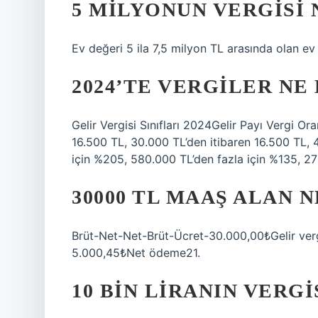
5 MILYONUN VERGISI
Ev değeri 5 ila 7,5 milyon TL arasında olan ev
2024’TE VERGILER N
Gelir Vergisi Sınıfları 2024Gelir Payı Vergi O
16.500 TL, 30.000 TL’den itibaren 16.500 TL, 
için %205, 580.000 TL’den fazla için %135, 27
30000 TL MAAŞ ALAN 
Brüt-Net-Net-Brüt-Ücret-30.000,00₺Gelir ver
5.000,45₺Net ödeme21.
10 BIN LIRANIN VERGI