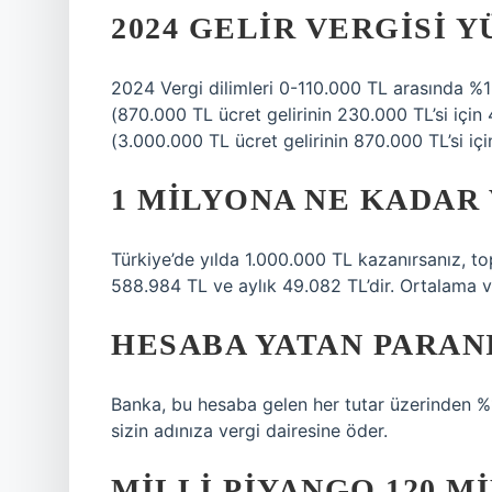
2024 GELIR VERGISI 
2024 Vergi dilimleri 0-110.000 TL arasında %1
(870.000 TL ücret gelirinin 230.000 TL’si için
(3.000.000 TL ücret gelirinin 870.000 TL’si içi
1 MILYONA NE KADAR 
Türkiye’de yılda 1.000.000 TL kazanırsanız, top
588.984 TL ve aylık 49.082 TL’dir. Ortalama ver
HESABA YATAN PARAN
Banka, bu hesaba gelen her tutar üzerinden %1
sizin adınıza vergi dairesine öder.
MILLI PIYANGO 120 M