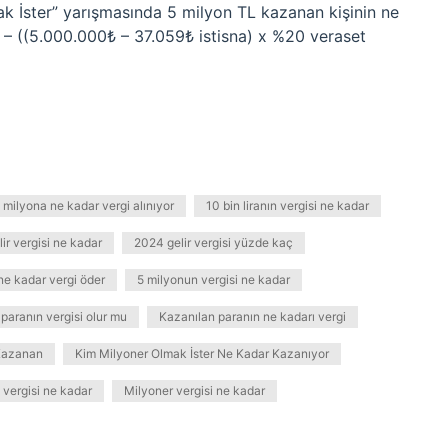
k İster” yarışmasında 5 milyon TL kazanan kişinin ne
– ((5.000.000₺ – 37.059₺ istisna) x %20 veraset
 milyona ne kadar vergi alınıyor
10 bin liranın vergisi ne kadar
r vergisi ne kadar
2024 gelir vergisi yüzde kaç
e kadar vergi öder
5 milyonun vergisi ne kadar
paranın vergisi olur mu
Kazanılan paranın ne kadarı vergi
 Kazanan
Kim Milyoner Olmak İster Ne Kadar Kazanıyor
 vergisi ne kadar
Milyoner vergisi ne kadar