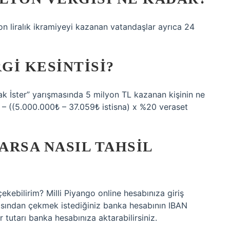
on liralık ikramiyeyi kazanan vatandaşlar ayrıca 24
GI KESINTISI?
k İster” yarışmasında 5 milyon TL kazanan kişinin ne
– ((5.000.000₺ – 37.059₺ istisna) x %20 veraset
ARSA NASIL TAHSIL
ekebilirim? Milli Piyango online hesabınıza giriş
sından çekmek istediğiniz banka hesabının IBAN
ir tutarı banka hesabınıza aktarabilirsiniz.