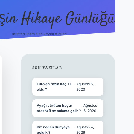
şin Hikaye Günlüğü
Tarihten ilham alan keyifli bilgiler!
https://elexbetgiris.org/
betbox giriş
betexpe
SIDEBAR
SON YAZILAR
Euro en fazla kaç TL
Ağustos 6,
oldu ?
2026
Ayağı yürüten baştır
Ağustos
atasözü ne anlama gelir ?
5, 2026
Biz neden dünyaya
Ağustos 4,
geldik ?
2026