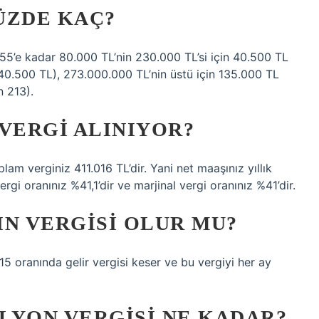
YÜZDE KAÇ?
55’e kadar 80.000 TL’nin 230.000 TL’si için 40.500 TL
 40.500 TL), 273.000.000 TL’nin üstü için 135.000 TL
n 213).
VERGI ALINIYOR?
lam verginiz 411.016 TL’dir. Yani net maaşınız yıllık
gi oranınız %41,1’dir ve marjinal vergi oranınız %41’dir.
IN VERGISI OLUR MU?
5 oranında gelir vergisi keser ve bu vergiyi her ay
ILYON VERGISI NE KADAR?