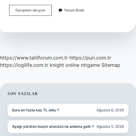
Yumurtanın
Devamını okuyun
Yorum Bırak
Akı
Yüze
Sürülür
Mü
https://www.tatilforum.com.tr
https://puri.com.tr
https://logilife.com.tr
knight online
nttgame
Sitemap
SIDEBAR
SON YAZILAR
Euro en fazla kaç TL oldu ?
Ağustos 6, 2026
Ayağı yürüten baştır atasözü ne anlama gelir ?
Ağustos 5, 2026