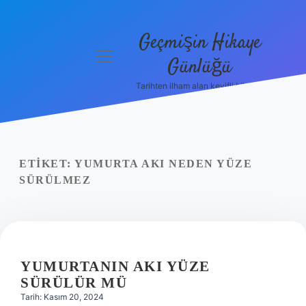
Geçmişin Hikaye
menüyü
Günlüğü
aç
Tarihten ilham alan keyifli bilgiler!
Anasayfa
Gizlilik
Politikası
ETIKET:
YUMURTA AKI NEDEN YÜZE
Yasal Uyarı
SÜRÜLMEZ
Hakkımızda
YUMURTANIN AKI YÜZE
SÜRÜLÜR MÜ
Tarih: Kasım 20, 2024