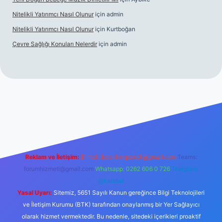
Nitelikli Yatırımcı Nasıl Olunur
için
admin
Nitelikli Yatırımcı Nasıl Olunur
için
Kurtboğan
Çevre Sağlığı Konuları Nelerdir
için
admin
ox giriş
betexper yeni giriş
Reklam ve İletişim:
E-mail:
backlinkpaneli@gmail.com
Teams:
forumhizmeti@gmail.com
Whatsapp: 0262 606 0 726
Telegram:
@karabul
Yasal Uyarı:
Sitemiz, 5651 Sayılı Kanun gereğince Bilgi Teknolojileri
ve İletişim Kurumu (BTK) tarafından onaylanmış bir Yer Sağlayıcı
olarak hizmet vermektedir. Bu nedenle, sitedeki içerikleri proaktif