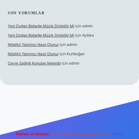
SON YORUMLAR
Yeni Doğan Bebeğe Müzik Dinletilir Mi
için
admin
Yeni Doğan Bebeğe Müzik Dinletilir Mi
için
Aybike
Nitelikli Yatırımcı Nasıl Olunur
için
admin
Nitelikli Yatırımcı Nasıl Olunur
için
Kurtboğan
Çevre Sağlığı Konuları Nelerdir
için
admin
ox giriş
betexper yeni giriş
Reklam ve İletişim:
E-mail:
backlinkpaneli@gmail.com
Teams: