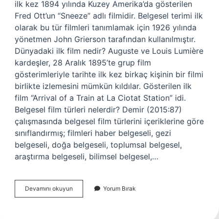
ilk kez 1894 yılında Kuzey Amerika’da gösterilen
Fred Ott’un “Sneeze” adlı filmidir. Belgesel terimi ilk
olarak bu tür filmleri tanımlamak için 1926 yılında
yönetmen John Grierson tarafından kullanılmıştır.
Dünyadaki ilk film nedir? Auguste ve Louis Lumière
kardeşler, 28 Aralık 1895’te grup film
gösterimleriyle tarihte ilk kez birkaç kişinin bir filmi
birlikte izlemesini mümkün kıldılar. Gösterilen ilk
film “Arrival of a Train at La Ciotat Station” idi.
Belgesel film türleri nelerdir? Demir (2015:87)
çalışmasında belgesel film türlerini içeriklerine göre
sınıflandırmış; filmleri haber belgeseli, gezi
belgeseli, doğa belgeseli, toplumsal belgesel,
araştırma belgeseli, bilimsel belgesel,…
Ilk
Devamını okuyun
Yorum Bırak
Belgesel
Film
Nedir