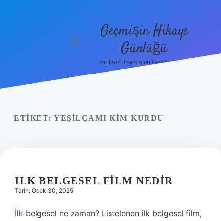
Geçmişin Hikaye
menüyü
Günlüğü
aç
Tarihten ilham alan keyifli bilgiler!
Anasayfa
Gizlilik
Politikası
ETIKET:
YEŞILÇAMI KIM KURDU
Yasal Uyarı
Hakkımızda
ILK BELGESEL FILM NEDIR
Tarih: Ocak 30, 2025
İlk belgesel ne zaman? Listelenen ilk belgesel film,