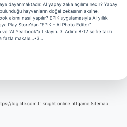
eye dayanmaktadır. AI yapay zeka açılımı nedir? Yapay
 bulunduğu hayvanların doğal zekasının aksine,
ook akımı nasıl yapılır? EPIK uygulamasıyla AI yıllık
veya Play Store’dan “EPIK – AI Photo Editor”
ve “AI Yearbook”a tıklayın. 3. Adım: 8-12 selfie tarzı
aha fazla makale…•3…
tps://logilife.com.tr
knight online
nttgame
Sitemap