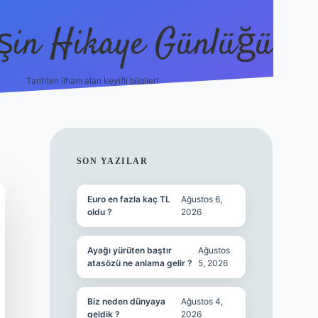
şin Hikaye Günlüğü
Tarihten ilham alan keyifli bilgiler!
https://elexbetgiris.org/
betbox giriş
b
SIDEBAR
SON YAZILAR
Euro en fazla kaç TL
Ağustos 6,
oldu ?
2026
Ayağı yürüten baştır
Ağustos
atasözü ne anlama gelir ?
5, 2026
Biz neden dünyaya
Ağustos 4,
geldik ?
2026