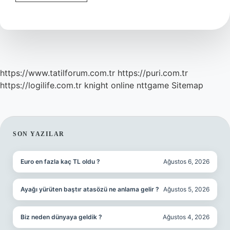
Ani
Titreme
Neden
Olur
https://www.tatilforum.com.tr
https://puri.com.tr
https://logilife.com.tr
knight online
nttgame
Sitemap
SIDEBAR
SON YAZILAR
Euro en fazla kaç TL oldu ?
Ağustos 6, 2026
Ayağı yürüten baştır atasözü ne anlama gelir ?
Ağustos 5, 2026
Biz neden dünyaya geldik ?
Ağustos 4, 2026