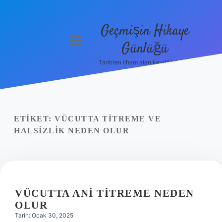
Geçmişin Hikaye
menüyü
Günlüğü
aç
Tarihten ilham alan keyifli bilgiler!
Anasayfa
Gizlilik
Politikası
ETIKET:
VÜCUTTA TITREME VE
Yasal Uyarı
HALSIZLIK NEDEN OLUR
Hakkımızda
VÜCUTTA ANI TITREME NEDEN
OLUR
Tarih: Ocak 30, 2025