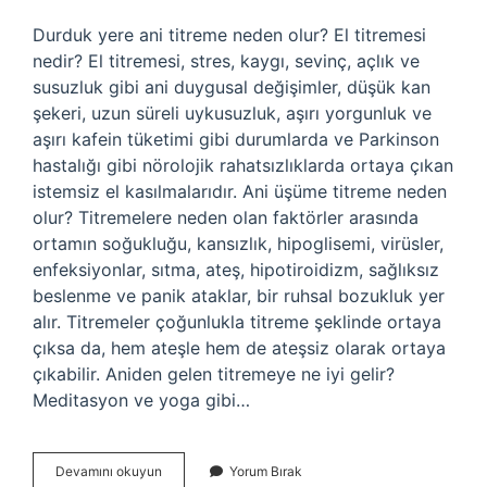
Durduk yere ani titreme neden olur? El titremesi
nedir? El titremesi, stres, kaygı, sevinç, açlık ve
susuzluk gibi ani duygusal değişimler, düşük kan
şekeri, uzun süreli uykusuzluk, aşırı yorgunluk ve
aşırı kafein tüketimi gibi durumlarda ve Parkinson
hastalığı gibi nörolojik rahatsızlıklarda ortaya çıkan
istemsiz el kasılmalarıdır. Ani üşüme titreme neden
olur? Titremelere neden olan faktörler arasında
ortamın soğukluğu, kansızlık, hipoglisemi, virüsler,
enfeksiyonlar, sıtma, ateş, hipotiroidizm, sağlıksız
beslenme ve panik ataklar, bir ruhsal bozukluk yer
alır. Titremeler çoğunlukla titreme şeklinde ortaya
çıksa da, hem ateşle hem de ateşsiz olarak ortaya
çıkabilir. Aniden gelen titremeye ne iyi gelir?
Meditasyon ve yoga gibi…
Vücutta
Devamını okuyun
Yorum Bırak