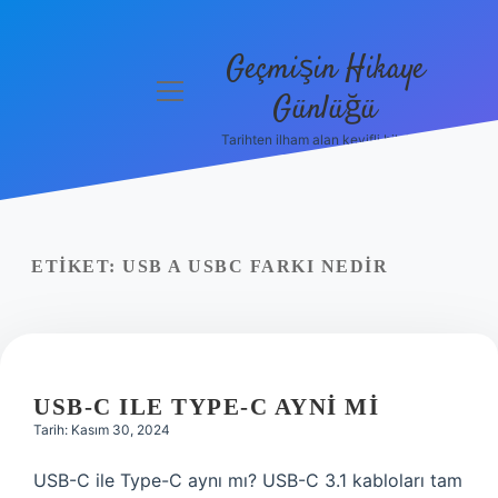
Geçmişin Hikaye
menüyü
Günlüğü
aç
Tarihten ilham alan keyifli bilgiler!
Anasayfa
Gizlilik
Politikası
ETIKET:
USB A USBC FARKI NEDIR
Yasal Uyarı
Hakkımızda
USB-C ILE TYPE-C AYNI MI
Tarih: Kasım 30, 2024
USB-C ile Type-C aynı mı? USB-C 3.1 kabloları tam