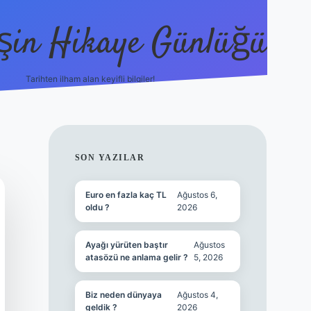
şin Hikaye Günlüğü
Tarihten ilham alan keyifli bilgiler!
https://elexbetgiris.org/
betbox giriş
be
SIDEBAR
SON YAZILAR
Euro en fazla kaç TL
Ağustos 6,
oldu ?
2026
Ayağı yürüten baştır
Ağustos
atasözü ne anlama gelir ?
5, 2026
Biz neden dünyaya
Ağustos 4,
geldik ?
2026