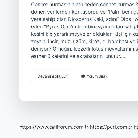
Cennet hurmasının adı neden cennet hurması?
dönen verilerden korkuyordu ve “Palm beni gör
yere sahip olan Diospyros Kaki, adını” Dios “v
eden “Pyros Olan’ın kombinasyonundan sahiptir
kesinlikle yararlı meyveler oldukları kişi için 
zeytin, incir, muz, üzüm, kiraz, el bombası ve
deniyor? Örneğin, lezzetli lotus meyvelerinin 
eather ülkelerini ve akrabalarını unutur.…
Hurmaya
Devamını okuyun
Yorum Bırak
Neden
Cennet
Meyvesi
Denir
https://www.tatilforum.com.tr
https://puri.com.tr
ht