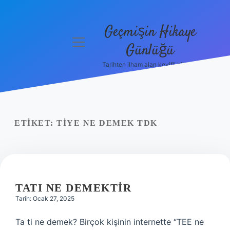
Geçmişin Hikaye
menüyü
Günlüğü
aç
Tarihten ilham alan keyifli bilgiler!
Anasayfa
Gizlilik
Politikası
ETIKET:
TIYE NE DEMEK TDK
Yasal Uyarı
Hakkımızda
TATI NE DEMEKTIR
Tarih: Ocak 27, 2025
Ta ti ne demek? Birçok kişinin internette “TEE ne