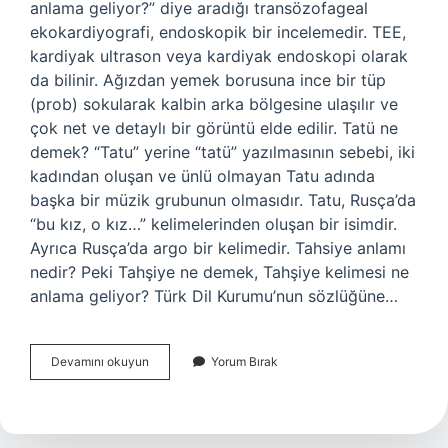
anlama geliyor?” diye aradığı transözofageal
ekokardiyografi, endoskopik bir incelemedir. TEE,
kardiyak ultrason veya kardiyak endoskopi olarak
da bilinir. Ağızdan yemek borusuna ince bir tüp
(prob) sokularak kalbin arka bölgesine ulaşılır ve
çok net ve detaylı bir görüntü elde edilir. Tatü ne
demek? “Tatu” yerine “tatü” yazılmasının sebebi, iki
kadından oluşan ve ünlü olmayan Tatu adında
başka bir müzik grubunun olmasıdır. Tatu, Rusça’da
“bu kız, o kız…” kelimelerinden oluşan bir isimdir.
Ayrıca Rusça’da argo bir kelimedir. Tahsiye anlamı
nedir? Peki Tahşiye ne demek, Tahşiye kelimesi ne
anlama geliyor? Türk Dil Kurumu’nun sözlüğüne…
Tatı
Devamını okuyun
Yorum Bırak
Ne
Demektir