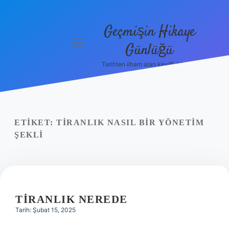
Geçmişin Hikaye
menüyü
Günlüğü
aç
Tarihten ilham alan keyifli bilgiler!
Anasayfa
Gizlilik
Politikası
ETIKET:
TIRANLIK NASIL BIR YÖNETIM
Yasal Uyarı
ŞEKLI
Hakkımızda
TIRANLIK NEREDE
Tarih: Şubat 15, 2025