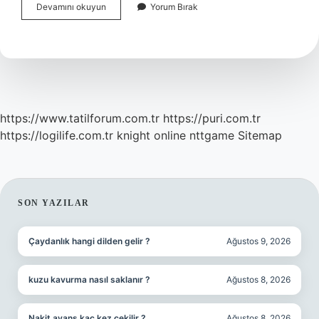
Amerika
Devamını okuyun
Yorum Bırak
Google
Nasıl
Girilir
https://www.tatilforum.com.tr
https://puri.com.tr
https://logilife.com.tr
knight online
nttgame
Sitemap
SIDEBAR
SON YAZILAR
Çaydanlık hangi dilden gelir ?
Ağustos 9, 2026
kuzu kavurma nasıl saklanır ?
Ağustos 8, 2026
Nakit avans kaç kez çekilir ?
Ağustos 8, 2026