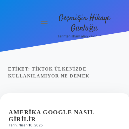
Geçmişin Hikaye
menüyü
Günlüğü
aç
Tarihten ilham alan keyifli bilgiler!
Anasayfa
Gizlilik
Politikası
ETIKET:
TIKTOK ÜLKENIZDE
Yasal Uyarı
KULLANILAMIYOR NE DEMEK
Hakkımızda
AMERIKA GOOGLE NASIL
GIRILIR
Tarih: Nisan 10, 2025