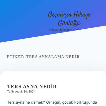
Geçmişin Hikaye
menüyü
Günlüğü
aç
Tarihten ilham alan keyifli bilgiler!
Anasayfa
Gizlilik
Politikası
ETIKET:
TERS AYNALAMA NEDIR
Yasal Uyarı
Hakkımızda
TERS AYNA NEDIR
Tarih: Aralık 24, 2024
Ters ayna ne demek? Örneğin, çocuk korktuğunda