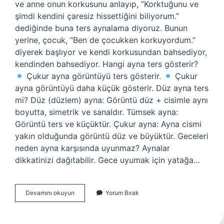
ve anne onun korkusunu anlayıp, “Korktuğunu ve
şimdi kendini çaresiz hissettiğini biliyorum.”
dediğinde buna ters aynalama diyoruz. Bunun
yerine, çocuk, “Ben de çocukken korkuyordum.”
diyerek başlıyor ve kendi korkusundan bahsediyor,
kendinden bahsediyor. Hangi ayna ters gösterir?
Çukur ayna görüntüyü ters gösterir.
Çukur
ayna görüntüyü daha küçük gösterir. Düz ayna ters
mi? Düz (düzlem) ayna: Görüntü düz + cisimle aynı
boyutta, simetrik ve sanaldır. Tümsek ayna:
Görüntü ters ve küçüktür. Çukur ayna: Ayna cismi
yakın olduğunda görüntü düz ve büyüktür. Geceleri
neden ayna karşısında uyunmaz? Aynalar
dikkatinizi dağıtabilir. Gece uyumak için yatağa…
Ters
Devamını okuyun
Yorum Bırak
Ayna
Nedir