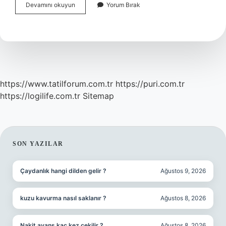
Su
Devamını okuyun
Yorum Bırak
Geçirmeyen
Şeylere
Ne
Denir
https://www.tatilforum.com.tr
https://puri.com.tr
https://logilife.com.tr
Sitemap
SIDEBAR
SON YAZILAR
Çaydanlık hangi dilden gelir ?
Ağustos 9, 2026
kuzu kavurma nasıl saklanır ?
Ağustos 8, 2026
Nakit avans kaç kez çekilir ?
Ağustos 8, 2026