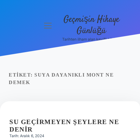
Geçmişin Hikaye
menüyü
Günlüğü
aç
Tarihten ilham alan keyifli bilgiler!
Anasayfa
Gizlilik
Politikası
ETIKET:
SUYA DAYANIKLI MONT NE
Yasal Uyarı
DEMEK
Hakkımızda
SU GEÇIRMEYEN ŞEYLERE NE
DENIR
Tarih: Aralık 6, 2024