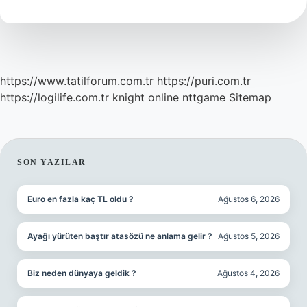
Atan
En
Yaşlı
Futbolcu
Kimdir
https://www.tatilforum.com.tr
https://puri.com.tr
https://logilife.com.tr
knight online
nttgame
Sitemap
SIDEBAR
SON YAZILAR
Euro en fazla kaç TL oldu ?
Ağustos 6, 2026
Ayağı yürüten baştır atasözü ne anlama gelir ?
Ağustos 5, 2026
Biz neden dünyaya geldik ?
Ağustos 4, 2026