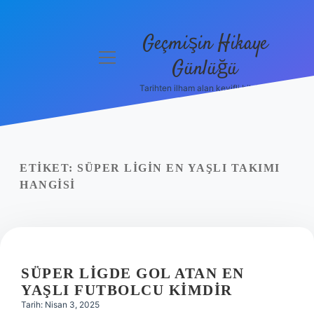
Geçmişin Hikaye
menüyü
Günlüğü
aç
Tarihten ilham alan keyifli bilgiler!
Anasayfa
Gizlilik
Politikası
ETIKET:
SÜPER LIGIN EN YAŞLI TAKIMI
Yasal Uyarı
HANGISI
Hakkımızda
SÜPER LIGDE GOL ATAN EN
YAŞLI FUTBOLCU KIMDIR
Tarih: Nisan 3, 2025