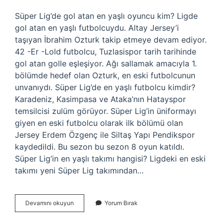
Süper Lig’de gol atan en yaşlı oyuncu kim? Ligde
gol atan en yaşlı futbolcuydu. Altay Jersey’i
taşıyan İbrahim Ozturk takip etmeye devam ediyor.
42 -Er -Lold futbolcu, Tuzlasispor tarih tarihinde
gol atan golle eşleşiyor. Ağı sallamak amacıyla 1.
bölümde hedef olan Ozturk, en eski futbolcunun
unvanıydı. Süper Lig’de en yaşlı futbolcu kimdir?
Karadeniz, Kasimpasa ve Ataka’nın Hatayspor
temsilcisi zulüm görüyor. Süper Lig’in üniformayı
giyen en eski futbolcu olarak ilk bölümü olan
Jersey Erdem Özgenç ile Siltaş Yapı Pendikspor
kaydedildi. Bu sezon bu sezon 8 oyun katıldı.
Süper Lig’in en yaşlı takımı hangisi? Ligdeki en eski
takımı yeni Süper Lig takımından…
Süper
Devamını okuyun
Yorum Bırak
Ligde
Gol