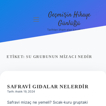
Geçmişin Hikaye
menüyü
Günlüğü
aç
Tarihten ilham alan keyifli bilgiler!
Anasayfa
Gizlilik
Politikası
ETIKET:
SU GRUBUNUN MIZACI NEDIR
Yasal Uyarı
Hakkımızda
SAFRAVI GIDALAR NELERDIR
Tarih: Aralık 19, 2024
Safravi mizaç ne yemeli? Sıcak-kuru gruptaki