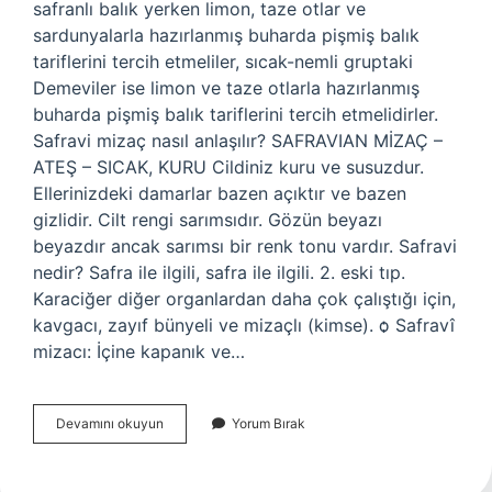
safranlı balık yerken limon, taze otlar ve
sardunyalarla hazırlanmış buharda pişmiş balık
tariflerini tercih etmeliler, sıcak-nemli gruptaki
Demeviler ise limon ve taze otlarla hazırlanmış
buharda pişmiş balık tariflerini tercih etmelidirler.
Safravi mizaç nasıl anlaşılır? SAFRAVIAN MİZAÇ –
ATEŞ – SICAK, KURU Cildiniz kuru ve susuzdur.
Ellerinizdeki damarlar bazen açıktır ve bazen
gizlidir. Cilt rengi sarımsıdır. Gözün beyazı
beyazdır ancak sarımsı bir renk tonu vardır. Safravi
nedir? Safra ile ilgili, safra ile ilgili. 2. eski tıp.
Karaciğer diğer organlardan daha çok çalıştığı için,
kavgacı, zayıf bünyeli ve mizaçlı (kimse). ѻ Safravî
mizacı: İçine kapanık ve…
Safravi
Devamını okuyun
Yorum Bırak
Gıdalar
Nelerdir