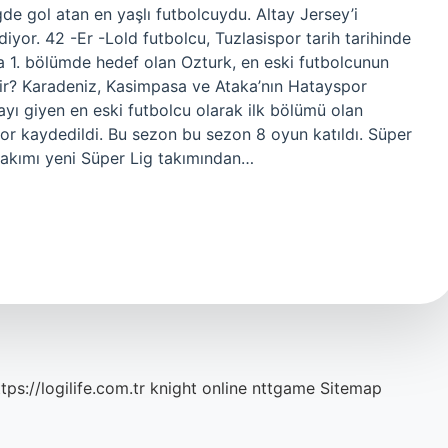
de gol atan en yaşlı futbolcuydu. Altay Jersey’i
yor. 42 -Er -Lold futbolcu, Tuzlasispor tarih tarihinde
la 1. bölümde hedef olan Ozturk, en eski futbolcunun
dir? Karadeniz, Kasimpasa ve Ataka’nın Hatayspor
ayı giyen en eski futbolcu olarak ilk bölümü olan
or kaydedildi. Bu sezon bu sezon 8 oyun katıldı. Süper
i takımı yeni Süper Lig takımından…
tps://logilife.com.tr
knight online
nttgame
Sitemap