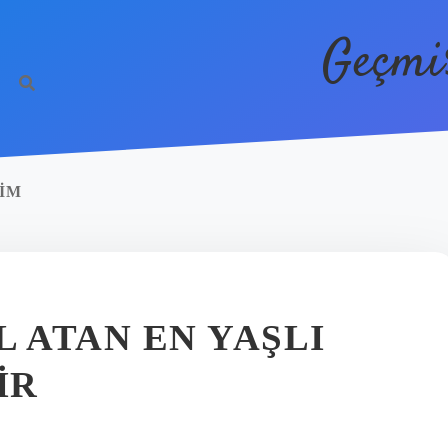
Geçmi
KIM
L ATAN EN YAŞLI
IR