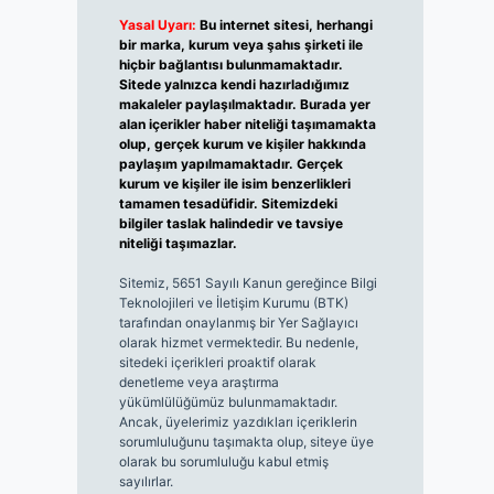
Yasal Uyarı:
Bu internet sitesi, herhangi
bir marka, kurum veya şahıs şirketi ile
hiçbir bağlantısı bulunmamaktadır.
Sitede yalnızca kendi hazırladığımız
makaleler paylaşılmaktadır. Burada yer
alan içerikler haber niteliği taşımamakta
olup, gerçek kurum ve kişiler hakkında
paylaşım yapılmamaktadır. Gerçek
kurum ve kişiler ile isim benzerlikleri
tamamen tesadüfidir. Sitemizdeki
bilgiler taslak halindedir ve tavsiye
niteliği taşımazlar.
Sitemiz, 5651 Sayılı Kanun gereğince Bilgi
Teknolojileri ve İletişim Kurumu (BTK)
tarafından onaylanmış bir Yer Sağlayıcı
olarak hizmet vermektedir. Bu nedenle,
sitedeki içerikleri proaktif olarak
denetleme veya araştırma
yükümlülüğümüz bulunmamaktadır.
Ancak, üyelerimiz yazdıkları içeriklerin
sorumluluğunu taşımakta olup, siteye üye
olarak bu sorumluluğu kabul etmiş
sayılırlar.