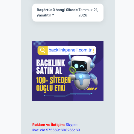
Başörtüsü hangi ülkede
Temmuz 21,
yasaktır ?
2026
Reklam ve İletişim:
Skype:
live:.cid.575569c608265c69