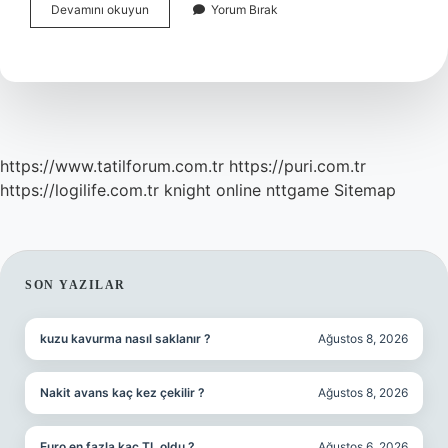
Peat
Devamını okuyun
Yorum Bırak
Moss
Ne
Işe
Yarar
https://www.tatilforum.com.tr
https://puri.com.tr
https://logilife.com.tr
knight online
nttgame
Sitemap
SIDEBAR
SON YAZILAR
kuzu kavurma nasıl saklanır ?
Ağustos 8, 2026
Nakit avans kaç kez çekilir ?
Ağustos 8, 2026
Euro en fazla kaç TL oldu ?
Ağustos 6, 2026