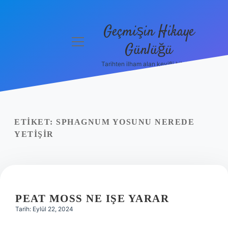
Geçmişin Hikaye
menüyü
Günlüğü
aç
Tarihten ilham alan keyifli bilgiler!
Anasayfa
Gizlilik
Politikası
ETIKET:
SPHAGNUM YOSUNU NEREDE
Yasal Uyarı
YETIŞIR
Hakkımızda
PEAT MOSS NE IŞE YARAR
Tarih: Eylül 22, 2024