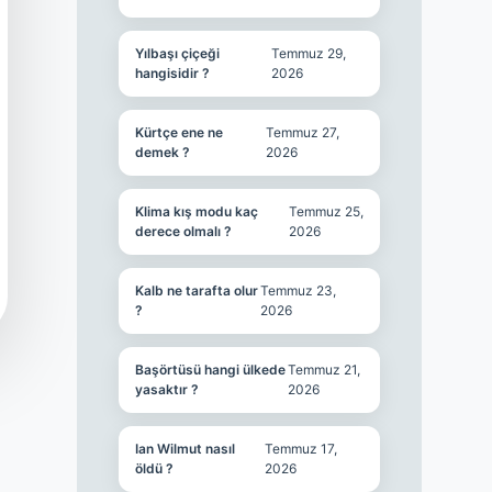
Yılbaşı çiçeği
Temmuz 29,
hangisidir ?
2026
Kürtçe ene ne
Temmuz 27,
demek ?
2026
Klima kış modu kaç
Temmuz 25,
derece olmalı ?
2026
Kalb ne tarafta olur
Temmuz 23,
?
2026
Başörtüsü hangi ülkede
Temmuz 21,
yasaktır ?
2026
Ian Wilmut nasıl
Temmuz 17,
öldü ?
2026