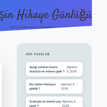
şin Hikaye Günlüğü
Tarihten ilham alan keyifli bilgiler!
https://elexbetgiris.org/
betbox giriş
be
SIDEBAR
SON YAZILAR
Ayağı yürüten baştır
Ağustos
atasözü ne anlama gelir ?
5, 2026
Biz neden dünyaya
Ağustos 4,
geldik ?
2026
Arabada en önemli şey
Ağustos 4,
nedir ?
2026