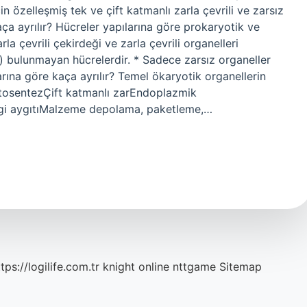
in özelleşmiş tek ve çift katmanlı zarla çevrili ve zarsız
aça ayrılır? Hücreler yapılarına göre prokaryotik ve
rla çevrili çekirdeği ve zarla çevrili organelleri
) bulunmayan hücrelerdir. * Sadece zarsız organeller
larına göre kaça ayrılır? Temel ökaryotik organellerin
otosentezÇift katmanlı zarEndoplazmik
gi aygıtıMalzeme depolama, paketleme,…
tps://logilife.com.tr
knight online
nttgame
Sitemap