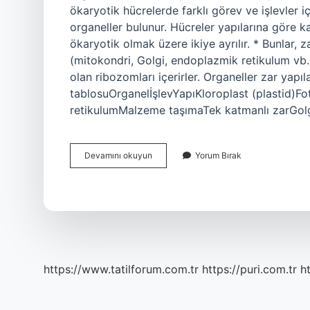
ökaryotik hücrelerde farklı görev ve işlevler iç
organeller bulunur. Hücreler yapılarına göre k
ökaryotik olmak üzere ikiye ayrılır. * Bunlar, za
(mitokondri, Golgi, endoplazmik retikulum vb.
olan ribozomları içerirler. Organeller zar yapı
tablosuOrganelİşlevYapıKloroplast (plastid)F
retikulumMalzeme taşımaTek katmanlı zarGol
Organeller
Devamını okuyun
Yorum Bırak
Kaça
Ayrılır
https://www.tatilforum.com.tr
https://puri.com.tr
ht