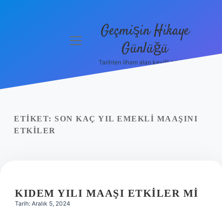
Geçmişin Hikaye
menüyü
Günlüğü
aç
Tarihten ilham alan keyifli bilgiler!
Anasayfa
Gizlilik
Politikası
ETIKET:
SON KAÇ YIL EMEKLI MAAŞINI
Yasal Uyarı
ETKILER
Hakkımızda
KIDEM YILI MAAŞI ETKILER MI
Tarih: Aralık 5, 2024