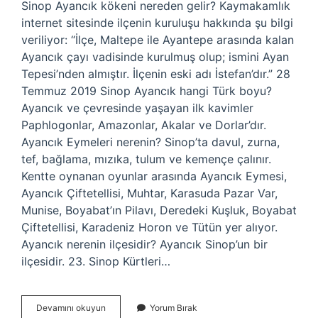
Sinop Ayancık kökeni nereden gelir? Kaymakamlık
internet sitesinde ilçenin kuruluşu hakkında şu bilgi
veriliyor: “İlçe, Maltepe ile Ayantepe arasında kalan
Ayancık çayı vadisinde kurulmuş olup; ismini Ayan
Tepesi’nden almıştır. İlçenin eski adı İstefan’dır.” 28
Temmuz 2019 Sinop Ayancık hangi Türk boyu?
Ayancık ve çevresinde yaşayan ilk kavimler
Paphlogonlar, Amazonlar, Akalar ve Dorlar’dır.
Ayancık Eymeleri nerenin? Sinop’ta davul, zurna,
tef, bağlama, mızıka, tulum ve kemençe çalınır.
Kentte oynanan oyunlar arasında Ayancık Eymesi,
Ayancık Çiftetellisi, Muhtar, Karasuda Pazar Var,
Munise, Boyabat’ın Pilavı, Deredeki Kuşluk, Boyabat
Çiftetellisi, Karadeniz Horon ve Tütün yer alıyor.
Ayancık nerenin ilçesidir? Ayancık Sinop’un bir
ilçesidir. 23. Sinop Kürtleri…
Ayancık
Devamını okuyun
Yorum Bırak