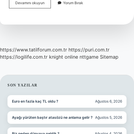
Yanlış
Devamını okuyun
Yorum Bırak
Meslek
Kodu
Nasıl
Düzeltilir
https://www.tatilforum.com.tr
https://puri.com.tr
https://logilife.com.tr
knight online
nttgame
Sitemap
SIDEBAR
SON YAZILAR
Euro en fazla kaç TL oldu ?
Ağustos 6, 2026
Ayağı yürüten baştır atasözü ne anlama gelir ?
Ağustos 5, 2026
Biz neden dünyaya geldik ?
Ağustos 4, 2026