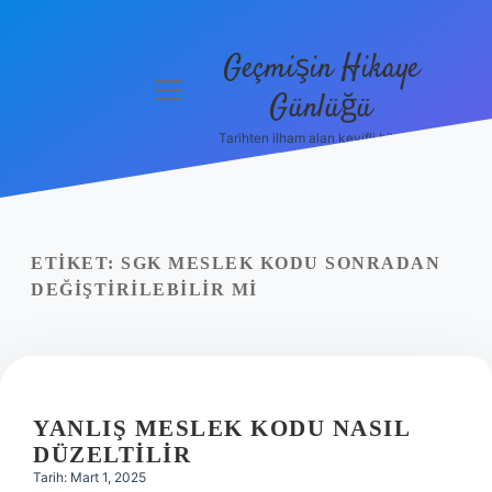
Geçmişin Hikaye
menüyü
Günlüğü
aç
Tarihten ilham alan keyifli bilgiler!
Anasayfa
Gizlilik
Politikası
ETIKET:
SGK MESLEK KODU SONRADAN
Yasal Uyarı
DEĞIŞTIRILEBILIR MI
Hakkımızda
YANLIŞ MESLEK KODU NASIL
DÜZELTILIR
Tarih: Mart 1, 2025