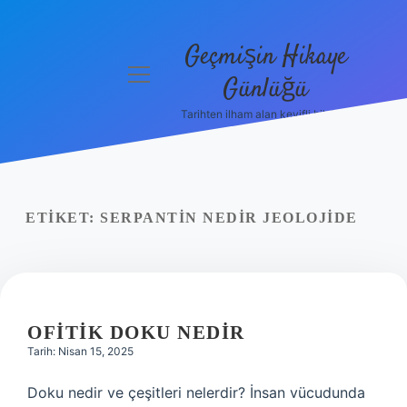
Geçmişin Hikaye
menüyü
Günlüğü
aç
Tarihten ilham alan keyifli bilgiler!
Anasayfa
Gizlilik
Politikası
ETIKET:
SERPANTIN NEDIR JEOLOJIDE
Yasal Uyarı
Hakkımızda
OFITIK DOKU NEDIR
Tarih: Nisan 15, 2025
Doku nedir ve çeşitleri nelerdir? İnsan vücudunda