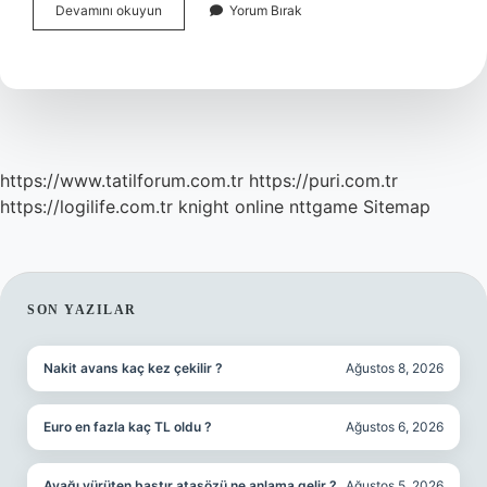
Ofitik
Devamını okuyun
Yorum Bırak
Doku
Nedir
https://www.tatilforum.com.tr
https://puri.com.tr
https://logilife.com.tr
knight online
nttgame
Sitemap
SIDEBAR
SON YAZILAR
Nakit avans kaç kez çekilir ?
Ağustos 8, 2026
Euro en fazla kaç TL oldu ?
Ağustos 6, 2026
Ayağı yürüten baştır atasözü ne anlama gelir ?
Ağustos 5, 2026