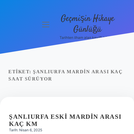
Geçmişin Hikaye
menüyü
Günlüğü
aç
Tarihten ilham alan keyifli bilgiler!
Anasayfa
Gizlilik
Politikası
ETIKET:
ŞANLIURFA MARDIN ARASI KAÇ
Yasal Uyarı
SAAT SÜRÜYOR
Hakkımızda
ŞANLIURFA ESKI MARDIN ARASI
KAÇ KM
Tarih: Nisan 6, 2025