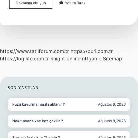
Şanlıurfa
Devamını okuyun
Yorum Bırak
Eski
Mardin
Arası
Kaç
Km
https://www.tatilforum.com.tr
https://puri.com.tr
https://logilife.com.tr
knight online
nttgame
Sitemap
SIDEBAR
SON YAZILAR
kuzu kavurma nasıl saklanır ?
Ağustos 8, 2026
Nakit avans kaç kez çekilir ?
Ağustos 8, 2026
Euro en fazla kaç TL oldu ?
Ağustos 6, 2026