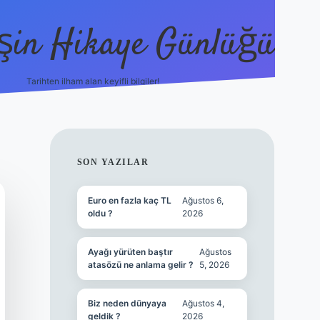
şin Hikaye Günlüğü
Tarihten ilham alan keyifli bilgiler!
https://elexbetgiris.org/
betbox giriş
betexper yeni gi
SIDEBAR
SON YAZILAR
Euro en fazla kaç TL
Ağustos 6,
oldu ?
2026
Ayağı yürüten baştır
Ağustos
atasözü ne anlama gelir ?
5, 2026
Biz neden dünyaya
Ağustos 4,
geldik ?
2026