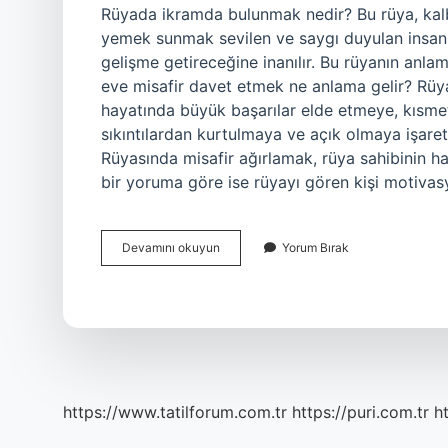
Rüyada ikramda bulunmak nedir? Bu rüya, kalbi
yemek sunmak sevilen ve saygı duyulan insanla
gelişme getireceğine inanılır. Bu rüyanın anlam
eve misafir davet etmek ne anlama gelir? Rüyas
hayatında büyük başarılar elde etmeye, kısmet
sıkıntılardan kurtulmaya ve açık olmaya işaret
Rüyasında misafir ağırlamak, rüya sahibinin ha
bir yoruma göre ise rüyayı gören kişi motiva
Rüyada
Devamını okuyun
Yorum Bırak
Misafire
Ikram
Etmek
Ne
Anlama
Gelir
https://www.tatilforum.com.tr
https://puri.com.tr
ht