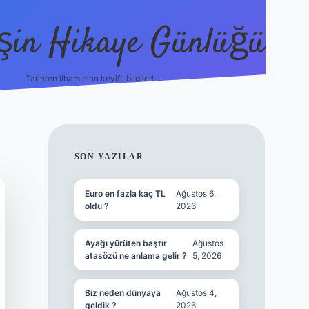
şin Hikaye Günlüğü
Tarihten ilham alan keyifli bilgiler!
https://elexbetgiris.org/
betbox giriş
b
SIDEBAR
SON YAZILAR
Euro en fazla kaç TL
Ağustos 6,
oldu ?
2026
Ayağı yürüten baştır
Ağustos
atasözü ne anlama gelir ?
5, 2026
Biz neden dünyaya
Ağustos 4,
geldik ?
2026