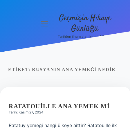
Geçmişin Hikaye
menüyü
Günlüğü
aç
Tarihten ilham alan keyifli bilgiler!
Anasayfa
Gizlilik
Politikası
ETIKET:
RUSYANIN ANA YEMEĞI NEDIR
Yasal Uyarı
Hakkımızda
RATATOUILLE ANA YEMEK MI
Tarih: Kasım 27, 2024
Ratatuy yemeği hangi ülkeye aittir? Ratatouille ilk