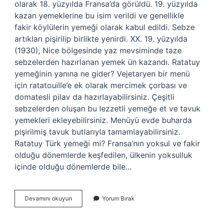
olarak 18. yüzyılda Fransa’da görüldü. 19. yüzyılda
kazan yemeklerine bu isim verildi ve genellikle
fakir köylülerin yemeği olarak kabul edildi. Sebze
artıkları pişirilip birlikte yenirdi. XX. 19. yüzyılda
(1930), Nice bölgesinde yaz mevsiminde taze
sebzelerden hazırlanan yemek ün kazandı. Ratatuy
yemeğinin yanına ne gider? Vejetaryen bir menü
için ratatouille’e ek olarak mercimek çorbası ve
domatesli pilav da hazırlayabilirsiniz. Çeşitli
sebzelerden oluşan bu lezzetli yemeğe et ve tavuk
yemekleri ekleyebilirsiniz. Menüyü evde buharda
pişirilmiş tavuk butlarıyla tamamlayabilirsiniz.
Ratatuy Türk yemeği mi? Fransa’nın yoksul ve fakir
olduğu dönemlerde keşfedilen, ülkenin yoksulluk
içinde olduğu dönemlerde bile…
Ratatouille
Devamını okuyun
Yorum Bırak
Ana
Yemek