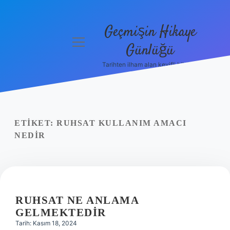
Geçmişin Hikaye
menüyü
Günlüğü
aç
Tarihten ilham alan keyifli bilgiler!
Anasayfa
Gizlilik
Politikası
ETIKET:
RUHSAT KULLANIM AMACI
Yasal Uyarı
NEDIR
Hakkımızda
RUHSAT NE ANLAMA
GELMEKTEDIR
Tarih: Kasım 18, 2024