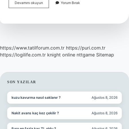
2024
Devamını okuyun
Yorum Bırak
Ramazan
Bayramı
Ne
Zaman
Başliyor
Diyanet
https://www.tatilforum.com.tr
https://puri.com.tr
https://logilife.com.tr
knight online
nttgame
Sitemap
SIDEBAR
SON YAZILAR
kuzu kavurma nasıl saklanır ?
Ağustos 8, 2026
Nakit avans kaç kez çekilir ?
Ağustos 8, 2026
Euro en fazla kaç TL oldu ?
Ağustos 6, 2026