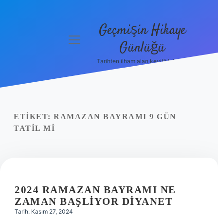
Geçmişin Hikaye
menüyü
Günlüğü
aç
Tarihten ilham alan keyifli bilgiler!
Anasayfa
Gizlilik
Politikası
ETIKET:
RAMAZAN BAYRAMI 9 GÜN
Yasal Uyarı
TATIL MI
Hakkımızda
2024 RAMAZAN BAYRAMI NE
ZAMAN BAŞLIYOR DIYANET
Tarih: Kasım 27, 2024