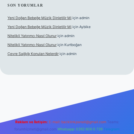
SON YORUMLAR
Yeni Doğan Bebeğe Müzik Dinletilir Mi
için
admin
Yeni Doğan Bebeğe Müzik Dinletilir Mi
için
Aybike
Nitelikli Yatırımcı Nasıl Olunur
için
admin
Nitelikli Yatırımcı Nasıl Olunur
için
Kurtboğan
Çevre Sağlığı Konuları Nelerdir
için
admin
x giriş
betexper yeni giriş
Reklam ve İletişim:
E-mail:
backlinkpaneli@gmail.com
Teams:
forumhizmeti@gmail.com
Whatsapp: 0262 606 0 726
Telegram: