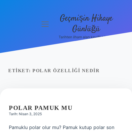
Geçmişin Hikaye
menüyü
Günlüğü
aç
Tarihten ilham alan keyifli bilgiler!
Anasayfa
Gizlilik
Politikası
ETIKET:
POLAR ÖZELLIĞI NEDIR
Yasal Uyarı
Hakkımızda
POLAR PAMUK MU
Tarih: Nisan 3, 2025
Pamuklu polar olur mu? Pamuk kutup polar son