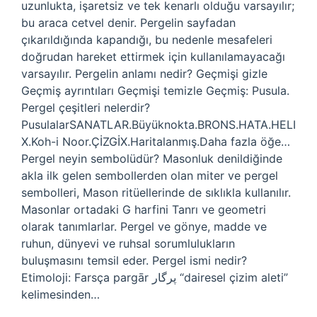
uzunlukta, işaretsiz ve tek kenarlı olduğu varsayılır;
bu araca cetvel denir. Pergelin sayfadan
çıkarıldığında kapandığı, bu nedenle mesafeleri
doğrudan hareket ettirmek için kullanılamayacağı
varsayılır. Pergelin anlamı nedir? Geçmişi gizle
Geçmiş ayrıntıları Geçmişi temizle Geçmiş: Pusula.
Pergel çeşitleri nelerdir?
PusulalarSANATLAR.Büyüknokta.BRONS.HATA.HELI
X.Koh-i Noor.ÇİZGİX.Haritalanmış.Daha fazla öğe…
Pergel neyin sembolüdür? Masonluk denildiğinde
akla ilk gelen sembollerden olan miter ve pergel
sembolleri, Mason ritüellerinde de sıklıkla kullanılır.
Masonlar ortadaki G harfini Tanrı ve geometri
olarak tanımlarlar. Pergel ve gönye, madde ve
ruhun, dünyevi ve ruhsal sorumlulukların
buluşmasını temsil eder. Pergel ismi nedir?
Etimoloji: Farsça pargār پرگار “dairesel çizim aleti”
kelimesinden…