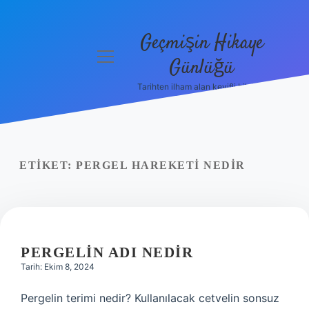
Geçmişin Hikaye
menüyü
Günlüğü
aç
Tarihten ilham alan keyifli bilgiler!
Anasayfa
Gizlilik
Politikası
ETIKET:
PERGEL HAREKETI NEDIR
Yasal Uyarı
Hakkımızda
PERGELIN ADI NEDIR
Tarih: Ekim 8, 2024
Pergelin terimi nedir? Kullanılacak cetvelin sonsuz