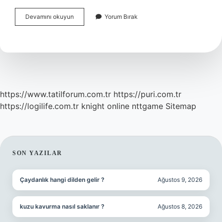
Pergelin
Devamını okuyun
Yorum Bırak
Adı
Nedir
https://www.tatilforum.com.tr
https://puri.com.tr
https://logilife.com.tr
knight online
nttgame
Sitemap
SIDEBAR
SON YAZILAR
Çaydanlık hangi dilden gelir ?
Ağustos 9, 2026
kuzu kavurma nasıl saklanır ?
Ağustos 8, 2026