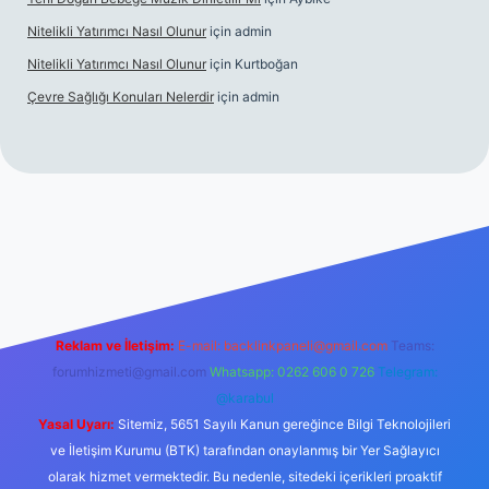
Nitelikli Yatırımcı Nasıl Olunur
için
admin
Nitelikli Yatırımcı Nasıl Olunur
için
Kurtboğan
Çevre Sağlığı Konuları Nelerdir
için
admin
ox giriş
betexper yeni giriş
Reklam ve İletişim:
E-mail:
backlinkpaneli@gmail.com
Teams:
forumhizmeti@gmail.com
Whatsapp: 0262 606 0 726
Telegram:
@karabul
Yasal Uyarı:
Sitemiz, 5651 Sayılı Kanun gereğince Bilgi Teknolojileri
ve İletişim Kurumu (BTK) tarafından onaylanmış bir Yer Sağlayıcı
olarak hizmet vermektedir. Bu nedenle, sitedeki içerikleri proaktif