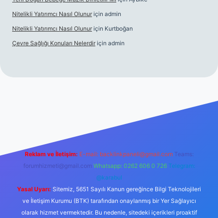
Nitelikli Yatırımcı Nasıl Olunur
için
admin
Nitelikli Yatırımcı Nasıl Olunur
için
Kurtboğan
Çevre Sağlığı Konuları Nelerdir
için
admin
x giriş
betexper yeni giriş
Reklam ve İletişim:
E-mail:
backlinkpaneli@gmail.com
Teams:
forumhizmeti@gmail.com
Whatsapp: 0262 606 0 726
Telegram:
@karabul
Yasal Uyarı:
Sitemiz, 5651 Sayılı Kanun gereğince Bilgi Teknolojileri
ve İletişim Kurumu (BTK) tarafından onaylanmış bir Yer Sağlayıcı
olarak hizmet vermektedir. Bu nedenle, sitedeki içerikleri proaktif