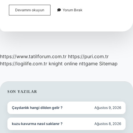
Özgüveni
Devamını okuyun
Yorum Bırak
Olan
Insanların
Özellikleri
Nelerdir
https://www.tatilforum.com.tr
https://puri.com.tr
https://logilife.com.tr
knight online
nttgame
Sitemap
SIDEBAR
SON YAZILAR
Çaydanlık hangi dilden gelir ?
Ağustos 9, 2026
kuzu kavurma nasıl saklanır ?
Ağustos 8, 2026