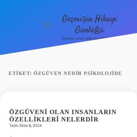
Geçmişin Hikaye
menüyü
Günlüğü
aç
Tarihten ilham alan keyifli bilgiler!
Anasayfa
Gizlilik
Politikası
ETIKET:
ÖZGÜVEN NEDIR PSIKOLOJIDE
Yasal Uyarı
Hakkımızda
ÖZGÜVENI OLAN INSANLARIN
ÖZELLIKLERI NELERDIR
Tarih: Ekim 8, 2024