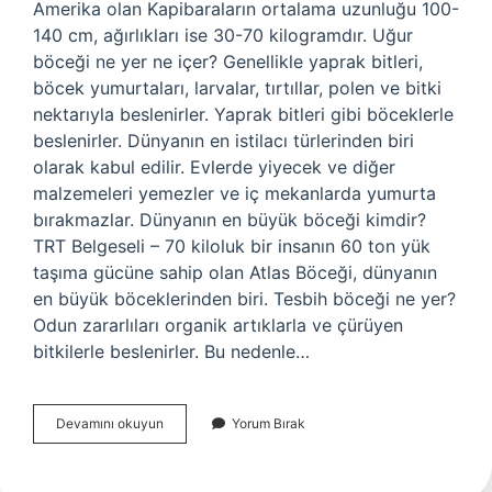
Amerika olan Kapibaraların ortalama uzunluğu 100-
140 cm, ağırlıkları ise 30-70 kilogramdır. Uğur
böceği ne yer ne içer? Genellikle yaprak bitleri,
böcek yumurtaları, larvalar, tırtıllar, polen ve bitki
nektarıyla beslenirler. Yaprak bitleri gibi böceklerle
beslenirler. Dünyanın en istilacı türlerinden biri
olarak kabul edilir. Evlerde yiyecek ve diğer
malzemeleri yemezler ve iç mekanlarda yumurta
bırakmazlar. Dünyanın en büyük böceği kimdir?
TRT Belgeseli – 70 kiloluk bir insanın 60 ton yük
taşıma gücüne sahip olan Atlas Böceği, dünyanın
en büyük böceklerinden biri. Tesbih böceği ne yer?
Odun zararlıları organik artıklarla ve çürüyen
bitkilerle beslenirler. Bu nedenle…
Atlas
Devamını okuyun
Yorum Bırak
Böceği
Ne
Yer