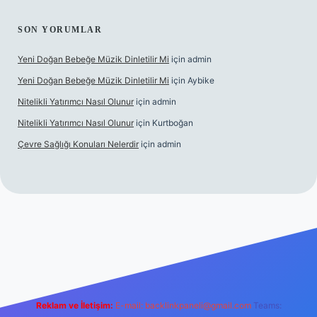
SON YORUMLAR
Yeni Doğan Bebeğe Müzik Dinletilir Mi
için
admin
Yeni Doğan Bebeğe Müzik Dinletilir Mi
için
Aybike
Nitelikli Yatırımcı Nasıl Olunur
için
admin
Nitelikli Yatırımcı Nasıl Olunur
için
Kurtboğan
Çevre Sağlığı Konuları Nelerdir
için
admin
x giriş
betexper yeni giriş
Reklam ve İletişim:
E-mail:
backlinkpaneli@gmail.com
Teams: