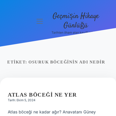
Geçmişin Hikaye
menüyü
Günlüğü
aç
Tarihten ilham alan keyifli bilgiler!
Anasayfa
Gizlilik
Politikası
ETIKET:
OSURUK BÖCEĞININ ADI NEDIR
Yasal Uyarı
Hakkımızda
ATLAS BÖCEĞI NE YER
Tarih: Ekim 5, 2024
Atlas böceği ne kadar ağır? Anavatanı Güney