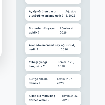
Ayağı yürüten baştır
Ağustos
atasözü ne anlama gelir ?
5, 2026
Biz neden dünyaya
Ağustos 4,
geldik ?
2026
Arabada en önemli şey
Ağustos 4,
nedir ?
2026
Yılbaşı çiçeği
Temmuz 29,
hangisidir ?
2026
Kürtçe ene ne
Temmuz 27,
demek ?
2026
Klima kış modu kaç
Temmuz 25,
derece olmalı ?
2026