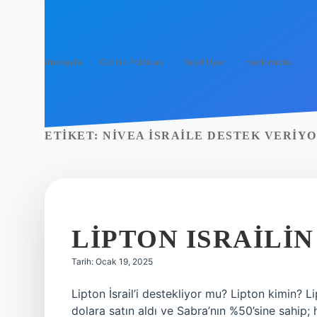
Anasayfa
Gizlilik Politikası
Yasal Uyarı
Hakkımızda
ETIKET:
NIVEA İSRAILE DESTEK VERIY
LIPTON ISRAILIN
Tarih: Ocak 19, 2025
Lipton İsrail’i destekliyor mu? Lipton kimin? 
dolara satın aldı ve Sabra’nın %50’sine sahip; her