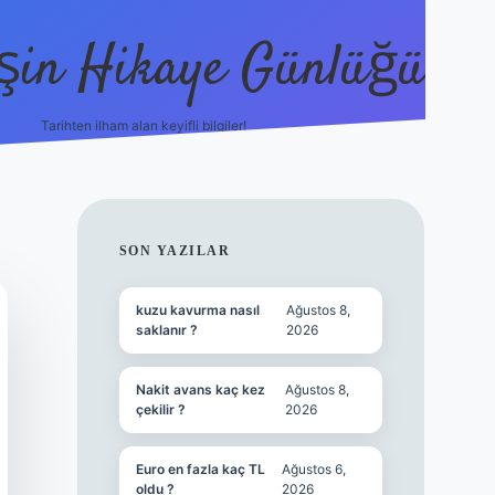
şin Hikaye Günlüğü
Tarihten ilham alan keyifli bilgiler!
https://elexbetgiris.org/
betbox giriş
b
SIDEBAR
SON YAZILAR
kuzu kavurma nasıl
Ağustos 8,
saklanır ?
2026
Nakit avans kaç kez
Ağustos 8,
çekilir ?
2026
Euro en fazla kaç TL
Ağustos 6,
oldu ?
2026