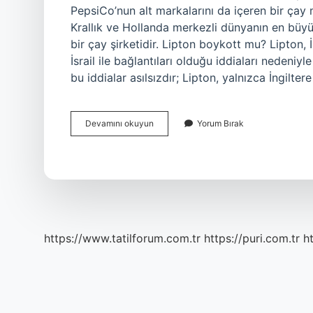
PepsiCo’nun alt markalarını da içeren bir çay m
Krallık ve Hollanda merkezli dünyanın en büyük
bir çay şirketidir. Lipton boykott mu? Lipton, İ
İsrail ile bağlantıları olduğu iddiaları neden
bu iddialar asılsızdır; Lipton, yalnızca İngilt
Lipton
Devamını okuyun
Yorum Bırak
Israilin
Mi
https://www.tatilforum.com.tr
https://puri.com.tr
ht