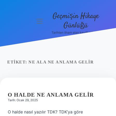
Geçmişin Hikaye
menüyü
Günlüğü
aç
Tarihten ilham alan keyifli bilgiler!
Anasayfa
Gizlilik
Politikası
ETIKET:
NE ALA NE ANLAMA GELIR
Yasal Uyarı
Hakkımızda
O HALDE NE ANLAMA GELIR
Tarih: Ocak 29, 2025
O halde nasıl yazılır TDK? TDK’ya göre