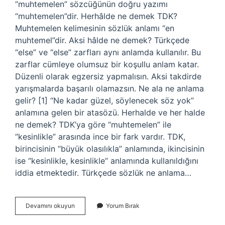
“muhtemelen” sözcüğünün doğru yazımı
“muhtemelen”dir. Herhâlde ne demek TDK?
Muhtemelen kelimesinin sözlük anlamı “en
muhtemel”dir. Aksi hâlde ne demek? Türkçede
“else” ve “else” zarfları aynı anlamda kullanılır. Bu
zarflar cümleye olumsuz bir koşullu anlam katar.
Düzenli olarak egzersiz yapmalısın. Aksi takdirde
yarışmalarda başarılı olamazsın. Ne ala ne anlama
gelir? [1] “Ne kadar güzel, söylenecek söz yok”
anlamına gelen bir atasözü. Herhalde ve her halde
ne demek? TDK’ya göre “muhtemelen” ile
“kesinlikle” arasında ince bir fark vardır. TDK,
birincisinin “büyük olasılıkla” anlamında, ikincisinin
ise “kesinlikle, kesinlikle” anlamında kullanıldığını
iddia etmektedir. Türkçede sözlük ne anlama…
O
Devamını okuyun
Yorum Bırak
Halde
Ne