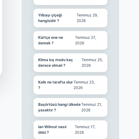
Yılbaşı çiçeği
Temmuz 29,
hangisidir ?
2026
Kürtçe ene ne
Temmuz 27,
demek ?
2026
Klima kış modu kaç
Temmuz 25,
derece olmalı ?
2026
Kalb ne tarafta olur
Temmuz 23,
?
2026
Başörtüsü hangi ülkede
Temmuz 21,
yasaktır ?
2026
Ian Wilmut nasıl
Temmuz 17,
öldü ?
2026