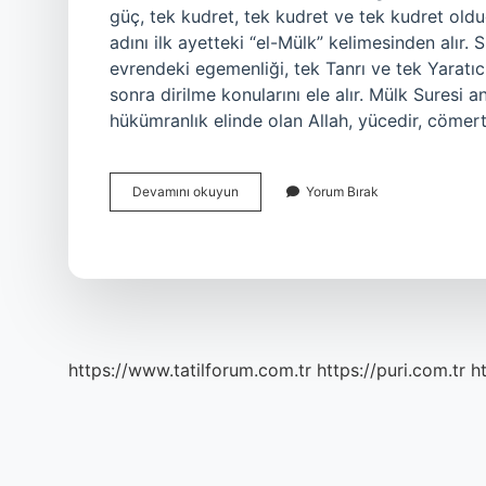
güç, tek kudret, tek kudret ve tek kudret oldu
adını ilk ayetteki “el-Mülk” kelimesinden alır. S
evrendeki egemenliği, tek Tanrı ve tek Yaratı
sonra dirilme konularını ele alır. Mülk Suresi 
hükümranlık elinde olan Allah, yücedir, cömert
Tebareke
Devamını okuyun
Yorum Bırak
Ne
Anlama
Gelir
https://www.tatilforum.com.tr
https://puri.com.tr
ht