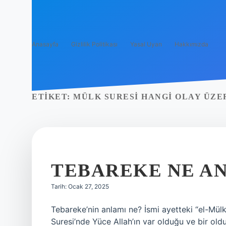
Anasayfa
Gizlilik Politikası
Yasal Uyarı
Hakkımızda
ETIKET:
MÜLK SURESI HANGI OLAY ÜZE
TEBAREKE NE A
Tarih: Ocak 27, 2025
Tebareke’nin anlamı ne? İsmi ayetteki “el-Mül
Suresi’nde Yüce Allah’ın var olduğu ve bir oldu