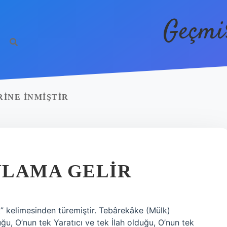
Geçmi
RINE INMIŞTIR
NLAMA GELIR
k” kelimesinden türemiştir. Tebârekâke (Mülk)
ğu, O’nun tek Yaratıcı ve tek İlah olduğu, O’nun tek