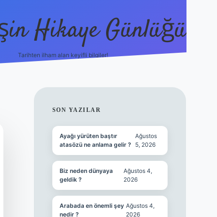
şin Hikaye Günlüğü
Tarihten ilham alan keyifli bilgiler!
https://elexbetgiris.org/
betbox giriş
SIDEBAR
SON YAZILAR
Ayağı yürüten baştır
Ağustos
atasözü ne anlama gelir ?
5, 2026
Biz neden dünyaya
Ağustos 4,
geldik ?
2026
Arabada en önemli şey
Ağustos 4,
nedir ?
2026