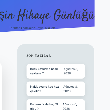
şin Hikaye Günlüğü
Tarihten ilham alan keyifli bilgiler!
https://elexbetgiris.org/
betbox giriş
be
SIDEBAR
SON YAZILAR
kuzu kavurma nasıl
Ağustos 8,
saklanır ?
2026
Nakit avans kaç kez
Ağustos 8,
çekilir ?
2026
Euro en fazla kaç TL
Ağustos 6,
oldu ?
2026