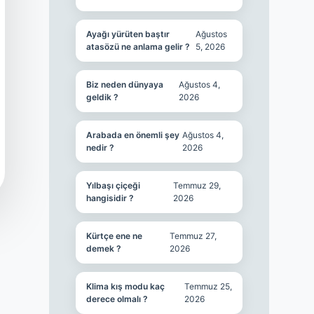
Ayağı yürüten baştır
Ağustos
atasözü ne anlama gelir ?
5, 2026
Biz neden dünyaya
Ağustos 4,
geldik ?
2026
Arabada en önemli şey
Ağustos 4,
nedir ?
2026
Yılbaşı çiçeği
Temmuz 29,
hangisidir ?
2026
Kürtçe ene ne
Temmuz 27,
demek ?
2026
Klima kış modu kaç
Temmuz 25,
derece olmalı ?
2026