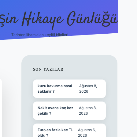
şin Hikaye Günlüğü
Tarihten ilham alan keyifli bilgiler!
https://elexbetgiris.org/
betbox giriş
be
SIDEBAR
SON YAZILAR
kuzu kavurma nasıl
Ağustos 8,
saklanır ?
2026
Nakit avans kaç kez
Ağustos 8,
çekilir ?
2026
Euro en fazla kaç TL
Ağustos 6,
oldu ?
2026