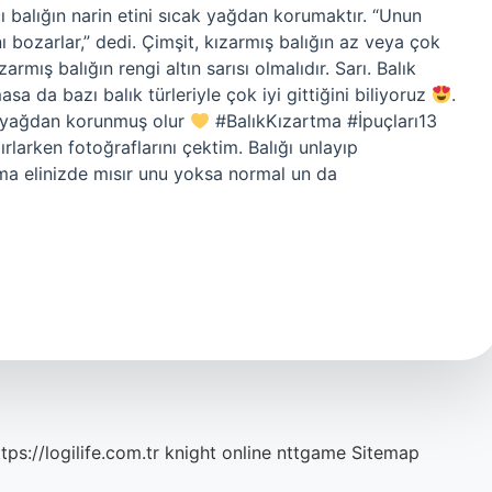
 balığın narin etini sıcak yağdan korumaktır. “Unun
ı bozarlar,” dedi. Çimşit, kızarmış balığın az veya çok
armış balığın rengi altın sarısı olmalıdır. Sarı. Balık
a da bazı balık türleriyle çok iyi gittiğini biliyoruz
.
k yağdan korunmuş olur
#BalıkKızartma #İpuçları13
ırlarken fotoğraflarını çektim. Balığı unlayıp
ama elinizde mısır unu yoksa normal un da
tps://logilife.com.tr
knight online
nttgame
Sitemap