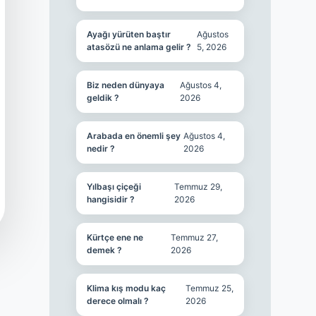
Ayağı yürüten baştır
Ağustos
atasözü ne anlama gelir ?
5, 2026
Biz neden dünyaya
Ağustos 4,
geldik ?
2026
Arabada en önemli şey
Ağustos 4,
nedir ?
2026
Yılbaşı çiçeği
Temmuz 29,
hangisidir ?
2026
Kürtçe ene ne
Temmuz 27,
demek ?
2026
Klima kış modu kaç
Temmuz 25,
derece olmalı ?
2026