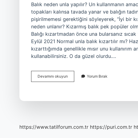
Balık neden unla yapılır? Un kullanmanın amacı
topakları kalınsa tavada yanar ve balığın tadın
pişirilmemesi gerektiğini söyleyerek, “İyi bir kız
neden unlanır? Kızarmış balık pek popüler olmas
Balığı kızartmadan önce una bularsanız sıca
Eylül 2021 Normal unla balık kızartılır mı? Haz
kızarttığımda genellikle mısır unu kullanırım 
kullanabilirsiniz. O da güzel olurdu.…
Balık
Devamını okuyun
Yorum Bırak
Neden
Mısır
Unu
Ile
Kızartılır
https://www.tatilforum.com.tr
https://puri.com.tr
ht