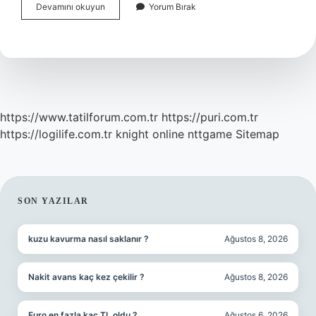
Melankoli
Devamını okuyun
Yorum Bırak
Neden
Olur
https://www.tatilforum.com.tr
https://puri.com.tr
https://logilife.com.tr
knight online
nttgame
Sitemap
SIDEBAR
SON YAZILAR
kuzu kavurma nasıl saklanır ?
Ağustos 8, 2026
Nakit avans kaç kez çekilir ?
Ağustos 8, 2026
Euro en fazla kaç TL oldu ?
Ağustos 6, 2026