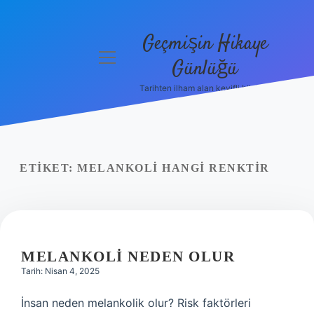
Geçmişin Hikaye
menüyü
Günlüğü
aç
Tarihten ilham alan keyifli bilgiler!
Anasayfa
Gizlilik
Politikası
ETIKET:
MELANKOLI HANGI RENKTIR
Yasal Uyarı
Hakkımızda
MELANKOLI NEDEN OLUR
Tarih: Nisan 4, 2025
İnsan neden melankolik olur? Risk faktörleri