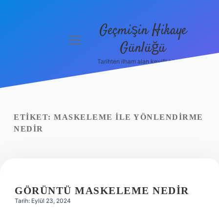
Geçmişin Hikaye
menüyü
Günlüğü
aç
Tarihten ilham alan keyifli bilgiler!
Anasayfa
Gizlilik
Politikası
ETIKET:
MASKELEME ILE YÖNLENDIRME
Yasal Uyarı
NEDIR
Hakkımızda
GÖRÜNTÜ MASKELEME NEDIR
Tarih: Eylül 23, 2024