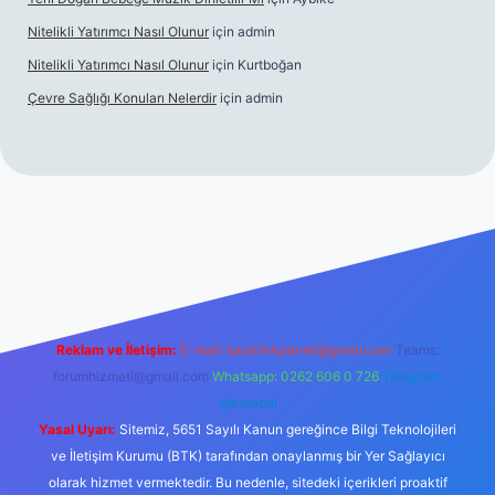
Nitelikli Yatırımcı Nasıl Olunur
için
admin
Nitelikli Yatırımcı Nasıl Olunur
için
Kurtboğan
Çevre Sağlığı Konuları Nelerdir
için
admin
Reklam ve İletişim:
E-mail:
backlinkpaneli@gmail.com
Teams:
forumhizmeti@gmail.com
Whatsapp: 0262 606 0 726
Telegram:
@karabul
Yasal Uyarı:
Sitemiz, 5651 Sayılı Kanun gereğince Bilgi Teknolojileri
ve İletişim Kurumu (BTK) tarafından onaylanmış bir Yer Sağlayıcı
olarak hizmet vermektedir. Bu nedenle, sitedeki içerikleri proaktif