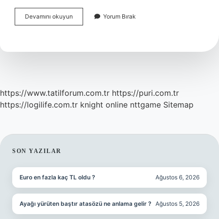
Görüntü
Devamını okuyun
Yorum Bırak
Maskeleme
Nedir
https://www.tatilforum.com.tr
https://puri.com.tr
https://logilife.com.tr
knight online
nttgame
Sitemap
SIDEBAR
SON YAZILAR
Euro en fazla kaç TL oldu ?
Ağustos 6, 2026
Ayağı yürüten baştır atasözü ne anlama gelir ?
Ağustos 5, 2026